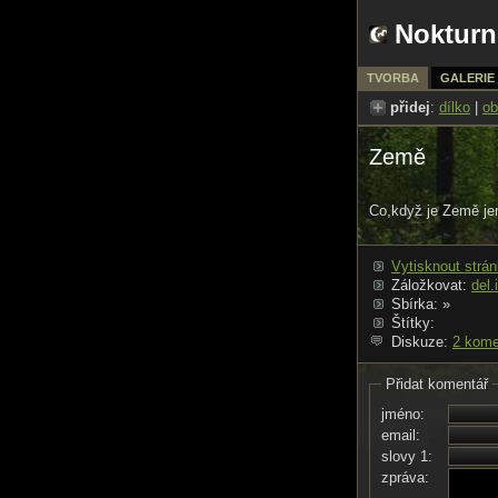
Nokturn
TVORBA
GALERIE
přidej
:
dílko
|
ob
Země
Co,když je Země jen
Vytisknout strá
Záložkovat:
del.
Sbírka:
»
Štítky:
Diskuze:
2 kome
Přidat komentář
jméno:
email:
slovy 1:
zpráva: