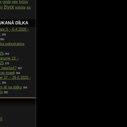
sex
x
cesta
hrůza
život
ní
sobota
aa
UKANÁ DÍLKA
ara 3. - 6.4.2026 -
C
246
360
cká pahorkatina
025
364
iturné 13. -
025
379
i nepíšeš?
383
 po mapě
384
né 27. - 29.6.2025 -
C
384
m tě na dálku
384
ch
385
řů