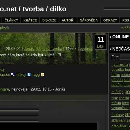
o.net
/
tvorba
/ dílko
ČLÁNKY
KRÁTCE
DISKUZE
AUTOŘI
NÁPOVĚDA
ODKAZY
RSS
rázek
»
při
› ONLINE 
11
Líbí!
28.02.04 |
Jonáš
,
@
,
další tvorba
| 1486 x |
vypínač
› NEJČAS
om čára,která se zdá být kulatá...?!
Filtr:
samota
..
nku
povídka
hu
icio.us
,
linkuj!
,
jagg
haiku
mome
příroda
str
naděje
em
ntáře
, nejnovější: 29.02, 10:16 - Jonáš
po
mládí
*
noc
realita
město
krev
vzpomínka
an
fantasy
zklamání
ž
s
přetvářka