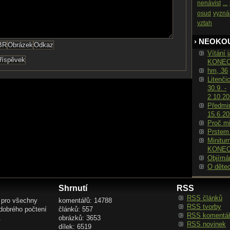
nenávist
...
osud
vyzná
vztah
› NEOKO
Vítání j
KONE
hm, 36
Litenči
30.9. -
2.10.2
Předmin
15.6.2
Proč m
Prstem
Minitur
KONE
Objímá
O děte
Shrnutí
RSS
RSS článků
 pro všechny
komentářů: 14788
RSS tvorby
 dobrého počtení
článků: 557
RSS komentá
.
obrázků: 3653
RSS novinek
dílek: 6519