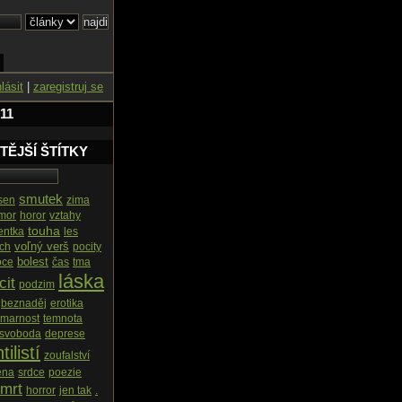
hlásit
|
zaregistruj se
11
TĚJŠÍ ŠTÍTKY
smutek
sen
zima
mor
horor
vztahy
touha
ntka
les
voľný verš
ach
pocity
bolest
oce
čas
tma
láska
cit
podzim
beznaděj
erotika
marnost
temnota
svoboda
deprese
tilistí
zoufalství
ena
srdce
poezie
mrt
horror
jen tak
.