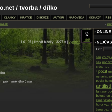
o.net
/
tvorba
/ dílko
ČLÁNKY
KRÁTCE
DISKUZE
AUTOŘI
NÁPOVĚDA
ODKAZY
RSS
rázek
»
při
› ONLINE
9
Líbí!
11.01.07 | čtenář blacky | 3277 x |
vypínač
› NEJČAS
Filtr:
voľný 
sen
sex
podzi
touh
srdce
pocit
*
em
íku
nenávist
so
u
pocity
humo
řin promarněného času
antilistí
fantasy
po
bolest
jen 
zima
vztah
horor
vyzná
žena
bezna