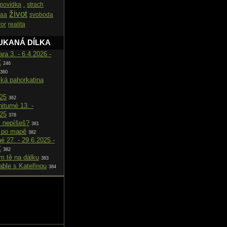
povídka
.
strach
život
aa
svoboda
ror
realita
UKANÁ DÍLKA
ara 3. - 6.4.2026 -
C
246
360
cká pahorkatina
025
362
iturné 13. -
025
378
i nepíšeš?
381
 po mapě
382
né 27. - 29.6.2025 -
C
382
m tě na dálku
383
able s Kateřinou
384