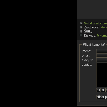
Vytisknout strá
Záložkovat:
del.
Štítky:
Diskuze:
5 kome
Přidat komentář
jméno:
email:
slovy 1:
zpráva: