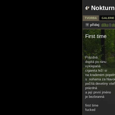
Nokturn
TVORBA
GALERIE
přidej
:
dílko
|
ob
First time
Prázdná
dopitá po ránu
vyklepaná
cigareta leží si
na kradeném popeln
s nohama za hlavo
počítá desetiny vte
prázdná
a její první jméno
je bezbranná
first time
fucked