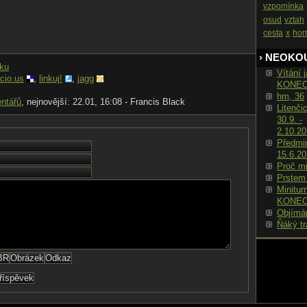
vzpomínka
osud
vztah
cesta
x
hor
› NEOKO
nku
Vítání j
icio.us
,
linkuj!
,
jagg
KONE
hm, 36
ntářů
, nejnovější: 22.01, 16:08 - Francis Black
Litenči
30.9. -
2.10.2
Předmin
15.6.2
Proč m
Prstem
Minitur
KONE
Objímá
Ňáký tr