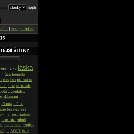
hlásit
|
zaregistruj se
 15
TĚJŠÍ ŠTÍTKY
láska
verš
haiku
m
hrůza
temnota
a
čas
tma
přetvářka
smutek
oce
krev
bota
..
zoufalství
r
zklamání
příroda
město
ezie
les
deprese
tak
marnost
naděje
samota
mládí
y
ní
momentka
erotika
smrt
noc
děj
...