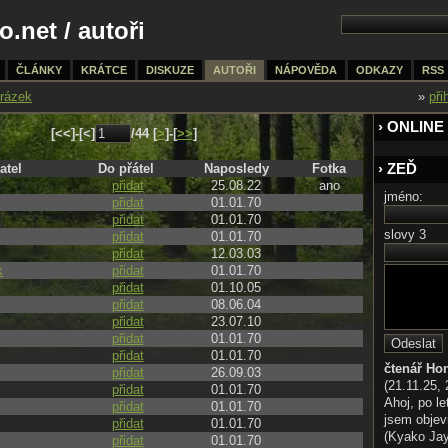
o.net
/
autoři
ČLÁNKY
KRÁTCE
DISKUZE
AUTOŘI
NÁPOVĚDA
ODKAZY
RSS
rázek
»
při
› ONLINE
[<<]-[<]
/44 [
>
]-[
>>
]
atel
Do přátel
Naposledy
Fotka
› ZEĎ
přidat
25.08.22
ano
jméno:
přidat
01.01.70
přidat
01.01.70
slovy 3
přidat
01.01.70
přidat
12.03.03
k
přidat
01.01.70
přidat
01.10.05
přidat
08.06.04
přidat
23.07.10
přidat
01.01.70
přidat
01.01.70
čtenář Ho
přidat
26.09.03
(21.11.25, 
přidat
01.01.70
Ahoj, po le
přidat
01.01.70
jsem objev
přidat
01.01.70
(Kyako Jaya
přidat
01.01.70