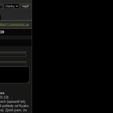
hlásit
|
zaregistruj se
 19
nza
21:13
)
tech (spoustě let),
il pohledy od Kyako
). Zjistil jsem, že