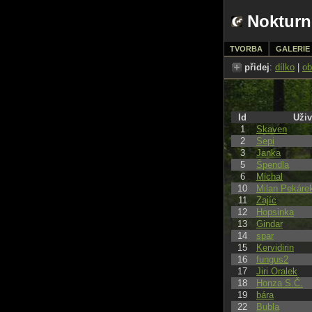
Nokturn
TVORBA
GALERIE
přidej
:
dílko
|
ob
Id
Uživ
1
Skaven
2
Sepi
3
Janka
5
Špendla
6
Michal
10
Milan Pekáre
11
Zajíc
12
Hopsinka
13
Gindar
14
spar
15
Kervidirin
16
fungus2
17
Jiri Oralek
18
Honza S.Č.
19
bára
22
Bubla