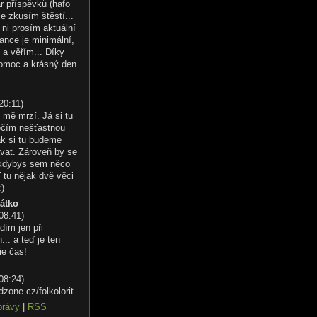
r příspěvků (hafo
le zkusím štěstí...
ni prosím aktuální
ance je minimální,
 a věřím... Díky
omoc a krásný den
20:11
)
 mě mrzí. Já si tu
éčím nešťastnou
ak si tu budeme
vat. Zároveň by se
 kdybys sem něco
 tu nějak dvě věci
:)
řátko
 08:41
)
dím jen při
.. a teď je ten
ie čas!
 08:24
)
dzone.cz/folkolorit
právy
|
RSS