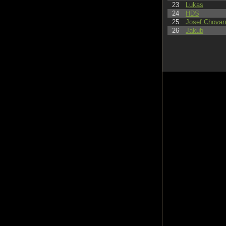
23
Lukas
24
HDS
25
Josef Chova
26
Jakub