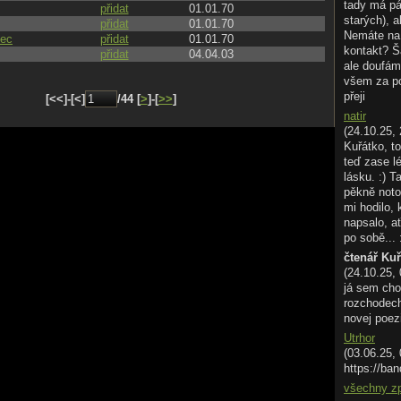
tady má pá
přidat
01.01.70
starých), a
přidat
01.01.70
Nemáte na 
nec
přidat
01.01.70
kontakt? Š
přidat
04.04.03
ale doufám
všem za p
přeji
[<<]-[<]
/44 [
>
]-[
>>
]
natir
(24.10.25, 
Kuřátko, to
teď zase l
lásku. :) T
pěkně noto
mi hodilo,
napsalo, ať
po sobě... 
čtenář Ku
(24.10.25,
já sem cho
rozchodech.
novej poez
Utrhor
(03.06.25,
https://ban
všechny z