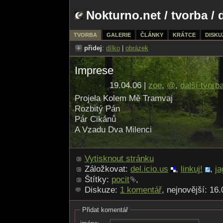
Nokturno.net
/
tvorba
/ 
TVORBA
GALERIE
ČLÁNKY
KRÁTCE
DISKU
přidej
:
dílko
|
obrázek
Imprese
19.04.06 |
zoe
,
@
,
další tvorb
Projela Kolem Mě Tramvaj
Rozbitý Pán
Pár Cikánů
A Vzadu Dva Milenci
Vytisknout stránku
Záložkovat:
del.icio.us
,
linkuj!
,
ja
Štítky:
pocit
,
Diskuze:
1 komentář
, nejnovější: 16
Přidat komentář