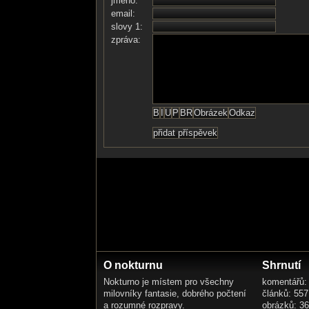
jméno:
email:
slovy 1:
zpráva:
O nokturnu
Shrnutí
Nokturno je místem pro všechny
komentářů:
milovníky fantasie, dobrého počtení
článků: 557
a rozumné rozpravy.
obrázků: 3