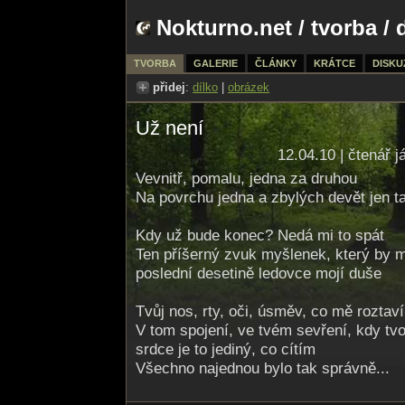
Nokturno.net
/
tvorba
/ 
TVORBA
GALERIE
ČLÁNKY
KRÁTCE
DISKU
přidej
:
dílko
|
obrázek
Už není
12.04.10 | čtenář j
Vevnitř, pomalu, jedna za druhou
Na povrchu jedna a zbylých devět jen t
Kdy už bude konec? Nedá mi to spát
Ten příšerný zvuk myšlenek, který by m
poslední desetině ledovce mojí duše
Tvůj nos, rty, oči, úsměv, co mě roztaví
V tom spojení, ve tvém sevření, kdy tvoj
srdce je to jediný, co cítím
Všechno najednou bylo tak správně...