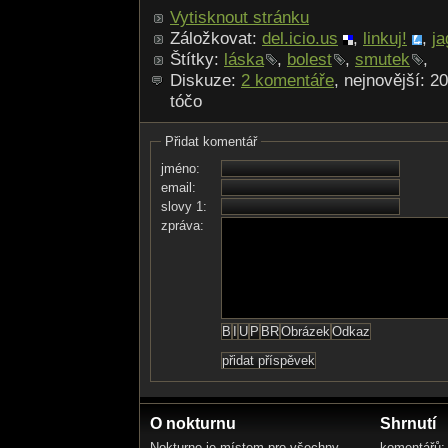
Vytisknout stránku
Záložkovat:
del.icio.us
,
linkuj!
,
ja
Štítky:
láska
,
bolest
,
smutek
,
Diskuze:
2 komentáře
, nejnovější: 20
tóčo
Přidat komentář
jméno:
email:
slovy 1:
zpráva:
O nokturnu
Shrnutí
Nokturno je místem pro všechny
komentářů: