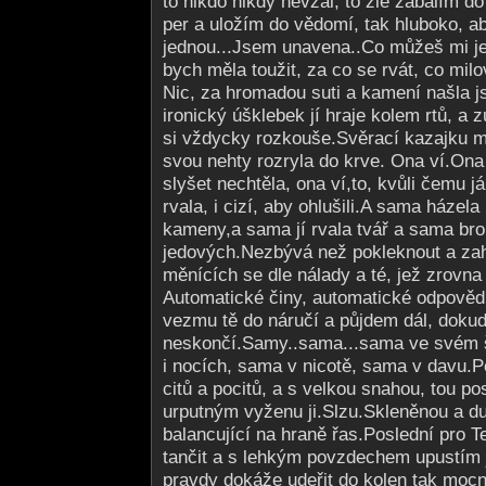
to nikdo nikdy nevzal, to zlé zabalím d
per a uložím do vědomí, tak hluboko, 
jednou...Jsem unavena..Co můžeš mi j
bych měla toužit, za co se rvát, co mil
Nic, za hromadou suti a kamení našla 
ironický úšklebek jí hraje kolem rtů, a z
si vždycky rozkouše.Svěrací kazajku m
svou nehty rozryla do krve. Ona ví.Ona ví
slyšet nechtěla, ona ví,to, kvůli čemu já 
rvala, i cizí, aby ohlušili.A sama házel
kameny,a sama jí rvala tvář a sama bro
jedových.Nezbývá než pokleknout a zah
měnících se dle nálady a té, jež zrovna
Automatické činy, automatické odpověd
vezmu tě do náručí a půjdem dál, dokud
neskončí.Samy..sama...sama ve svém š
i nocích, sama v nicotě, sama v davu.P
citů a pocitů, a s velkou snahou, tou p
urputným vyženu ji.Slzu.Skleněnou a d
balancující na hraně řas.Poslední pro T
tančit a s lehkým povzdechem upustím 
pravdy dokáže udeřit do kolen tak mocn