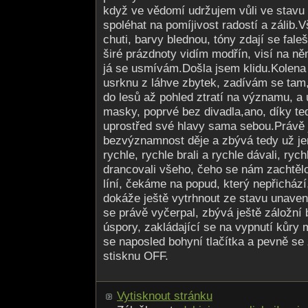
když ve vědomí udržujem vůli ve stavu
spoléhat na pomíjivost radostí a zálib.
chuti, barvy blednou, tóny zdají se fale
širé prázdnoty vidím modřín, visí na n
já se usmívám.Došla jsem klidu.Kolena 
usrknu z láhve zbytek, zadívám se tam
do lesů až pohled ztratí na významu, a
masky, poprvé bez divadla,ano, díky te
uprostřed své hlavy sama sebou.Právě
bezvýznamnost děje a zbývá tedy už jen
rychle, rychle brali a rychle dávali, ryc
drancovali všeho, čeho se nám zachtěl
líní, čekáme na popud, který nepřicház
dokáže ještě vytrhnout ze stavu unav
se právě vyčerpal, zbývá ještě záložní 
úspory, zakládající se na vypnutí kůry 
se naposled bohyní tlačítka a pevně s
stisknu OFF.
Vytisknout stránku