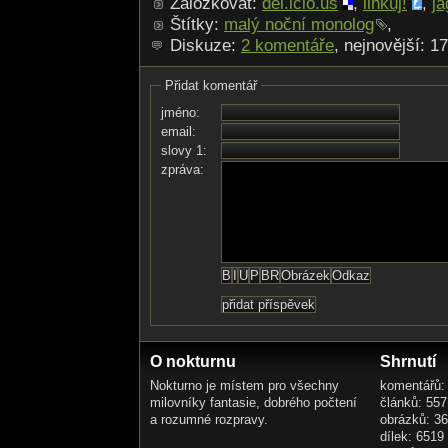
Záložkovat:
del.icio.us
,
linkuj!
,
ja
Štítky:
malý noční monolog
,
Diskuze:
2 komentáře
, nejnovější: 1
Přidat komentář
jméno:
email:
slovy 1:
zpráva:
O nokturnu
Shrnutí
Nokturno je místem pro všechny
komentářů:
milovníky fantasie, dobrého počtení
článků: 557
a rozumné rozpravy.
obrázků: 3
dílek: 6519