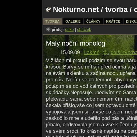
Nokturno.net
/
tvorba
/ 
TVORBA
GALERIE
ČLÁNKY
KRÁTCE
DISKU
přidej
:
dílko
|
obrázek
Malý noční monolog
15.09.09 |
Lakmé
,
@
,
další tvorb
V žilách mi proudí podzim se svou narud
krásou.Barvy se míhají před očima a j
nalévám sklenku a začíná noc...upřena
pro nás..Nořím se do temnot, abych vyči
potápím se do vod kalných pro posledn
skládačky.Nepasuje...nedivím se.Sam
překvapit, sama sebe nemám čím nadc
čekala přišlo,vše co jsem opravdu chtěl
vybojovala jsem si, a vše co jsem nech
zaskočilo mne a udeřilo pod pás a učini
jímalo, obdivovala jsem a vše k čemu 
ve svém srdci.To krásné napíšu na per