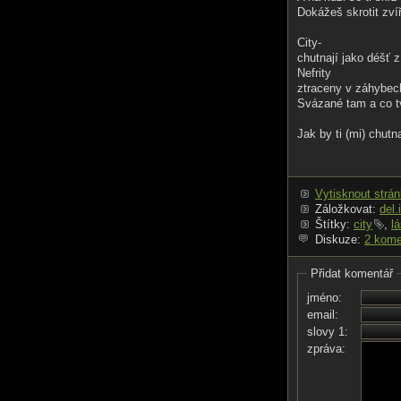
Dokážeš skrotit zví
City-
chutnají jako déšť
Nefrity
ztraceny v záhybec
Svázané tam a co t
Jak by ti (mi) chutn
Vytisknout strá
Záložkovat:
del.
Štítky:
city
,
l
Diskuze:
2 kome
Přidat komentář
jméno:
email:
slovy 1:
zpráva: