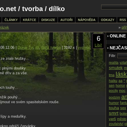
o.net
/
tvorba
/ dílko
ČLÁNKY
KRÁTCE
DISKUZE
AUTOŘI
NÁPOVĚDA
ODKAZY
RSS
rázek
»
při
› ONLINE
6
Líbí!
08.12.06 |
Donar Tyr
,
@
,
další tvorba
| 3192 x |
vypínač
› NEJČAS
Filtr:
r ze zralé hrušky…
realita
vzta
smutek
m
ček plnými doušky…
lás
ě dřív a za vše.
tma
haiku
aa
*
sen
horror
tech touhy…
noc
pocity
an
amžik pouhý…
podzim
říjmout ve svém spasitelském rouše.
fant
humor
touha
sex
smrt
bole
 lípy a meduňky.
verš
město
zoufalství
p
z okno odráží červánky.