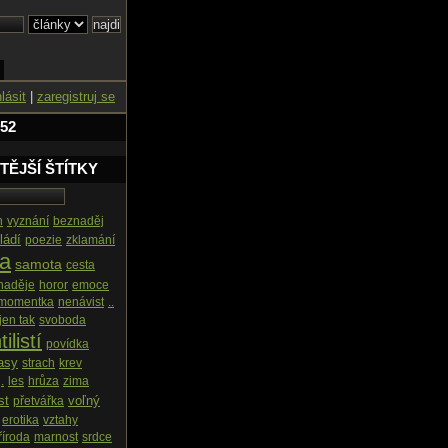
hlásit
|
zaregistruj se
 52
TĚJŠÍ ŠTÍTKY
h
vyznání
beznaděj
ládí
poezie
zklamání
ka
samota
cesta
naděje
horor
emoce
momentka
nenávist
..
jen tak
svoboda
tilistí
povídka
asy
strach
krev
.
les
hrůza
zima
st
voľný
přetvářka
erotika
vztahy
říroda
marnost
srdce