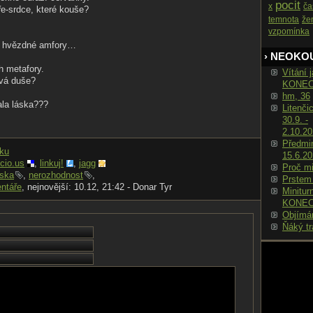
pocit
x
ča
ře-srdce, které kouše?
temnota
že
vzpomínka
 z hvězdné amfory…
› NEOKO
h metafory.
Vítání j
vá duše?
KONE
hm, 36
ala láska???
Litenči
30.9. -
2.10.2
Předmin
nku
15.6.2
icio.us
,
linkuj!
,
jagg
Proč m
áska
,
nerozhodnost
,
Prstem
ntáře
, nejnovější: 10.12, 21:42 - Donar Tyr
Minitur
KONE
Objímá
Ňáký tr