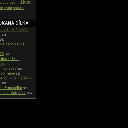
život
s
deprese
...
na
osud
sobota
UKANÁ DÍLKA
ara 3. - 6.4.2026 -
C
246
360
cká pahorkatina
025
362
iturné 13. -
025
378
i nepíšeš?
380
 po mapě
382
né 27. - 29.6.2025 -
C
382
m tě na dálku
383
able s Kateřinou
384