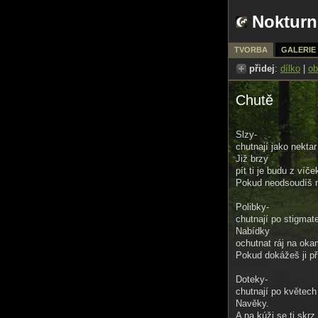
Nokturn
TVORBA
GALERIE
přidej
:
dílko
|
ob
Chutě
Slzy-
chutnají jako nekta
Již brzy
pít ti je budu z ví
Pokud neodsoudíš m
Polibky-
chutnají po stigma
Nabídky
ochutnat ráj na ok
Pokud dokážeš ji p
Doteky-
chutnají po květech
Navěky.
A na kúži se ti skr