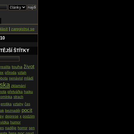
hlásit
|
zaregistruj se
 10
TĚJŠÍ ŠTÍTKY
život
touha
realita
ex
příroda
vztah
mládí
obota
nenávist
áska
zklamání
nota
přetvářka
haiku
pomínka
strach
erotika
vztahy
čas
pocit
tak
beznaděj
asy
deprese
x
podzim
vídka
humor
les
naděje
horror
sen
noc
cesta
žena
osud