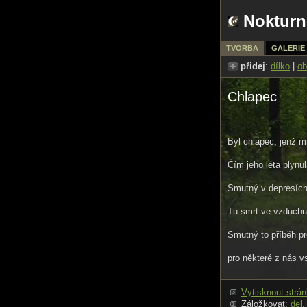
Nokturn
TVORBA
GALERIE
přidej
:
dílko
|
ob
Chlapec
Byl chlapec, jenž mi
Čím jeho léta plynul
Smutný v depresích 
Tu smrt ve vzduchu 
Smutný to příběh p
pro některé z nás vs
Vytisknout strá
Záložkovat:
del.