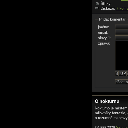
Štítky:
Diskuze:
7 kome
Přidat komentář
jméno:
email:
slovy 1:
zpráva:
O nokturnu
Nokturno je místem
milovníky fantasie,
a rozumné rozpravy
©1999-2026
Skave