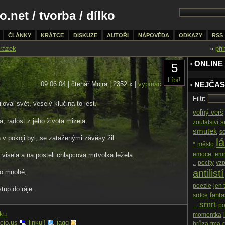
o.net
/
tvorba
/ dílko
ČLÁNKY
KRÁTCE
DISKUZE
AUTOŘI
NÁPOVĚDA
ODKAZY
RSS
rázek
»
při
› ONLINE
5
Líbí!
09.06.04 | čtenář Moira | 2352 x |
vypínač
› NEJČAS
Filtr:
loval svět, veselý klučina to jest.
voľný verš
a, radost z jeho života mizela.
s
zoufalství
smutek
s
v pokoji byl, se zataženými závěsy žil.
l
*
město
emoce
tem
visela a na posteli chlapcova mrtvolka ležela.
..
pocity
vz
antilistí
ro mnohé,
poezie
jen 
tup do ráje.
fant
srdce
smrt
...
po
nku
momentka
icio.us
,
linkuj!
,
jagg
hrůza
tma