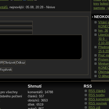
bolest
krev
ntářů
, nejnovější: 05.08, 20:28 - Ninive
samota
.
v
› NEOKO
Vítání j
KONE
hm, 36
Litenči
30.9. -
2.10.2
Předmin
15.6.2
Proč m
Prstem
Minitur
KONE
Objímá
O děte
Shrnutí
RSS
RSS článků
 pro všechny
komentářů: 14788
RSS tvorby
 dobrého počtení
článků: 557
RSS komentá
.
obrázků: 3653
RSS novinek
dílek: 6519
RSS zdi
n
autorů: 867