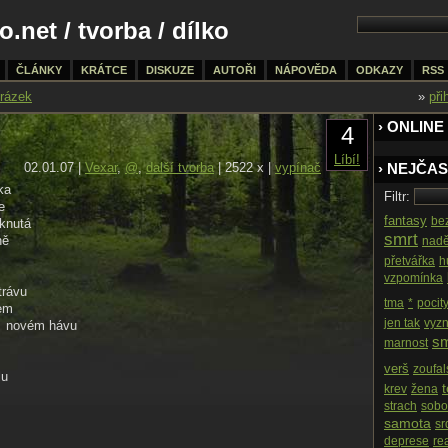
o.net
/
tvorba
/ dílko
ČLÁNKY
KRÁTCE
DISKUZE
AUTOŘI
NÁPOVĚDA
ODKAZY
RSS
rázek
»
při
› ONLINE
4
Líbí!
02.01.07 |
Vexar
,
@
,
další tvorba
| 2522 x |
vypínač
› NEJČAS
ka
Filtr:
e
fantasy
be
iknutá
smrt
ně
nadě
přetvářka
h
vzpomínka
trávu
tma
*
pocit
zem
jen tak
vyzn
v novém hávu
s
marnost
verš
zoufal
lu
krev
žena
strach
sobo
samota
sr
deprese
rea