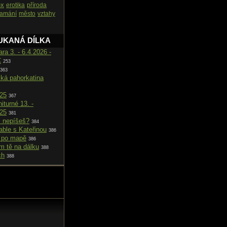
ex
erotika
příroda
lamání
město
vztahy
UKANÁ DÍLKA
ara 3. - 6.4.2026 -
C
253
363
cká pahorkatina
025
367
iturné 13. -
025
381
i nepíšeš?
384
able s Kateřinou
386
 po mapě
386
m tě na dálku
388
ch
388