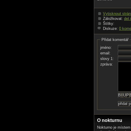
Vytisknout strá
Záložkovat:
del.
Štítky:
Diskuze:
0 kome
Přidat komentář
jméno:
email:
slovy 1:
zpráva:
O nokturnu
Nokturno je místem