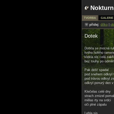
Nokturn
TVORBA
GALERIE
přidej
:
dílko
|
ob
Dotek
Dotkla se mocná ru
tvého holého ramen
klekla sis celá zakř
bez touhy po odmě
Pak déšť spadal
pod snehem odkryl 
pod trávou odkryl 
odkryl ponurý den 
Klečelas celé dny
strach zmizel poma
mělas rty na srdci
oči plné zápalu
Lehla sis