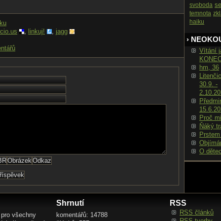
s
svoboda
temnota
zk
haiku
nku
icio.us
,
linkuj!
,
jagg
› NEOKO
ntářů
Vítání j
KONE
hm, 36
Litenči
30.9. -
2.10.2
Předmin
15.6.2
Proč m
Ňáký tr
Prstem
Objímá
O děte
Shrnutí
RSS
RSS článků
 pro všechny
komentářů: 14788
RSS tvorby