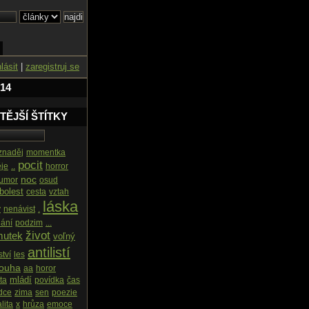
hlásit
|
zaregistruj se
 14
TĚJŠÍ ŠTÍTKY
znaděj
momentka
pocit
je
..
horror
noc
umor
osud
bolest
cesta
vztah
láska
y
nenávist
.
ání
podzim
...
život
mutek
voľný
antilistí
ství
les
touha
aa
horor
mládí
ta
povídka
čas
dce
zima
sen
poezie
lita
x
hrůza
emoce