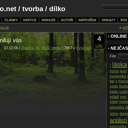
o.net
/
tvorba
/ dílko
ČLÁNKY
KRÁTCE
DISKUZE
AUTOŘI
NÁPOVĚDA
ODKAZY
RSS
rázek
»
při
› ONLINE
4
milují vás
Líbí!
10.12.06 |
shadow
,
@
,
další tvorba
| 2967 x |
vypínač
› NEJČAS
Filtr:
láska
*
horror
krev
momentka
tak
x
marno
touh
cesta
haiku
vztah
noc
mládí
vztah
realit
p
přetvářka
srdce
depr
antilistí
vzpomínka