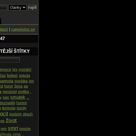
hlásit
|
zaregistruj se
 47
TĚJŠÍ ŠTÍTKY
emoce
les
vyznání
bolest
čas
sobota
samota
povídka
jen
st
horor
žena
aa
a
nenávist
erotika
.
smutek
sex
y
...
beznaděj
humor
a
temnota
pocity
ocit
podzim
strach
život
ese
smrt
sen
poezie
příroda
zima
..