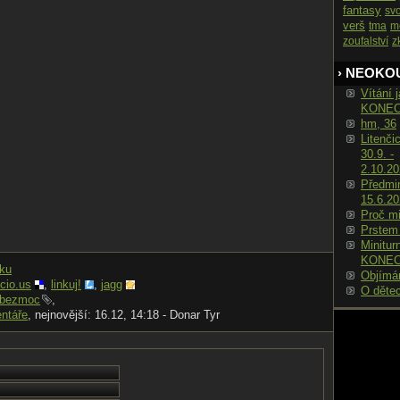
fantasy
sv
verš
tma
m
zoufalství
z
› NEOKO
Vítání j
KONE
hm, 36
Litenči
30.9. -
2.10.2
Předmin
15.6.2
Proč m
Prstem
Minitur
KONE
nku
Objímá
icio.us
,
linkuj!
,
jagg
O děte
bezmoc
,
ntáře
, nejnovější: 16.12, 14:18 - Donar Tyr