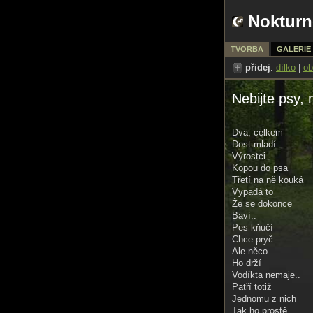
Nokturn
TVORBA
GALERIE
přidej
:
dílko
|
ob
Nebijte psy, 
Dva, celkem
Dost mladí
Výrostci
Kopou do psa
Třetí na ně kouká
Vypadá to
Že se dokonce
Baví..
Pes kňučí
Chce pryč
Ale něco
Ho drží
Vodíkta nemaje..
Patří totiž
Jednomu z nich
Tak ho prostě