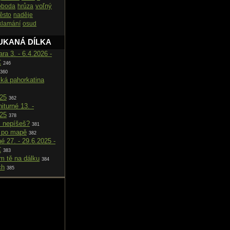
voľný
oboda
hrůza
ěsto
naděje
klamání
osud
UKANÁ DÍLKA
ara 3. - 6.4.2026 -
C
246
360
cká pahorkatina
025
362
iturné 13. -
025
378
i nepíšeš?
381
 po mapě
382
né 27. - 29.6.2025 -
C
383
m tě na dálku
384
ch
385