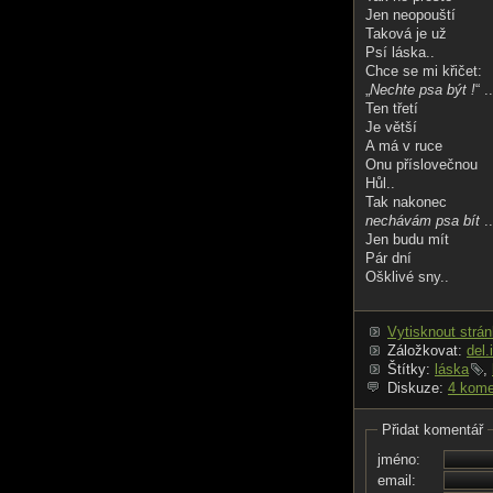
Jen neopouští
Taková je už
Psí láska..
Chce se mi křičet:
„
Nechte psa být !
“ ..
Ten třetí
Je větší
A má v ruce
Onu příslovečnou
Hůl..
Tak nakonec
nechávám psa bít
..
Jen budu mít
Pár dní
Ošklivé sny..
Vytisknout strá
Záložkovat:
del.
Štítky:
láska
,
Diskuze:
4 kome
Přidat komentář
jméno:
email: