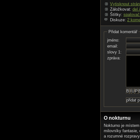
Vytisknout strá
Záložkovat:
del.
Štítky:
spalovač
Diskuze:
2 kome
Přidat komentář
jméno:
email:
slovy 1:
zpráva:
O nokturnu
Nokturno je místem
milovníky fantasie,
a rozumné rozpravy