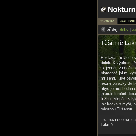
Nokturn
TVORBA
GALERIE
přidej
:
dílko
|
ob
Těší mě La
Postávám u klece 
dálek. K východu. A
jsi jednou v neděli 
plamenně jsi mi vyp
mřížemi....být osvo
něžné obrázky do ko
abys je mohl odhrno
jakoukoli roční dobu
tužbu...slepá...zaly
jak kočka s myší, 
oddanou Ti ženou...
Tvá něžněčerná, ča
Lakmé