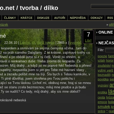
o.net
/
tvorba
/ dílko
ČLÁNKY
KRÁTCE
DISKUZE
AUTOŘI
NÁPOVĚDA
ODKAZY
RSS
rázek
»
při
› ONLINE
7
kmé
Líbí!
22.04.10 |
Lakmé
,
@
,
další tvorba
| 2865 x |
vypínač
› NEJČAS
s leopardem a usmívám se svýma černýma očima...tam do
Filtr:
ž na práh samého Dalajlámy. Z té krásné, zajímavé knihy co
fan
poezie
přinesl a po obědě jsme si z ní četli. Voněl jsi ohněm, a
vztah
horor
rávěl o reinkarnaci duše. Třeba zrovna do leoparda. Za
n
bozen. Můj drahý...a když jsi mi poprvé řekl Nebeská a přinesl
zoufalství
upelny, rozpustila jsem si jen pro Tebe mé havraní vlasy ,
voľný verš
ut a zezadu políbit mne na šíji. Šla bych s Tebou kamkoliv, v
beznaděj
n
 Ti plně důvěřuji, jsem stvořena pro Tvou potěchu i
se
povídka
kající se Tvou láskou. Lichoť mi, obdivuj mne, hraj si se mnou
an
vyznání
než se stanu zcela bezmocnou, miluj mne prudce a já budu
lá
.Ty se nudíš? Co tedy, můj drahý, aby sis mne oběsil?
erotika
cesta
hrůza
rokrásně nebeská
bol
emoce
smutek
k
srdce
*
real