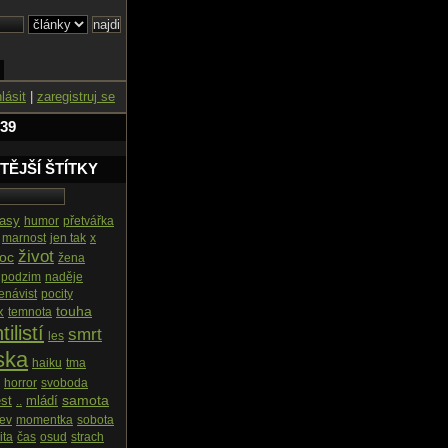
hlásit
|
zaregistruj se
 39
TĚJŠÍ ŠTÍTKY
tasy
humor
přetvářka
marnost
jen tak
x
život
oc
žena
podzim
naděje
enávist
pocity
touha
x
temnota
tilistí
smrt
les
ska
haiku
tma
horror
svoboda
samota
est
mládí
..
rev
momentka
sobota
ita
čas
osud
strach