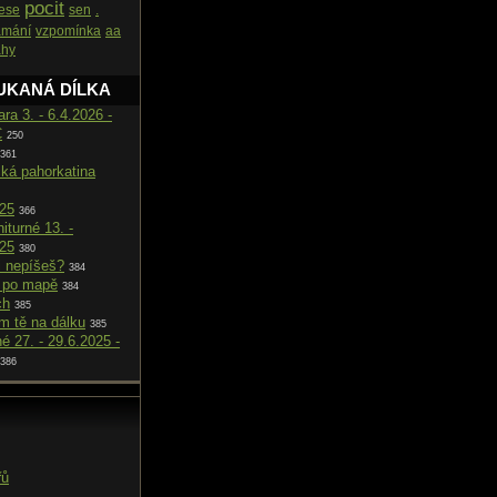
pocit
ese
sen
.
amání
vzpomínka
aa
ahy
UKANÁ DÍLKA
ara 3. - 6.4.2026 -
C
250
361
cká pahorkatina
025
366
iturné 13. -
025
380
i nepíšeš?
384
 po mapě
384
ch
385
m tě na dálku
385
né 27. - 29.6.2025 -
386
řů