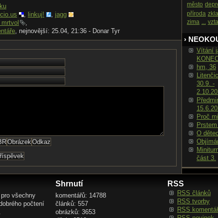
město
depr
nku
příroda
zkl
icio.us
,
linkuj!
,
jagg
zima
...
vzt
 mrtvol
,
ntáře
, nejnovější: 25.04, 21:36 - Donar Tyr
› NEOKO
Vítání j
KONE
hm, 36
Litenči
30.9. -
2.10.2
Předmin
15.6.2
Proč m
Prstem
O děte
Objímá
Minitur
část 3.
Shrnutí
RSS
RSS článků
 pro všechny
komentářů: 14788
RSS tvorby
 dobrého počtení
článků: 557
RSS komentá
.
obrázků: 3653
RSS novinek