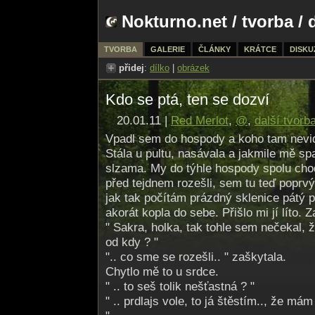
Nokturno.net
/
tvorba
/ 
TVORBA
GALERIE
ČLÁNKY
KRÁTCE
DISKU
přidej
:
dílko
|
obrázek
Kdo se ptá, ten se dozví
20.01.11 |
Red Merlot
,
@
,
další tvorb
Vpadl sem do hospody a koho tam nevid
Stála u pultu, nasávala a jakmile mě spatř
slzama. My do týhle hospody spolu chod
před tejdnem rozešli, sem tu teď poprvý
jak tak počítám prázdný sklenice pátý p
akorát kopla do sebe. Přišlo mi jí líto. 
" Sakra, holka, tak tohle sem nečekal, ž
od kdy ? "
".. co sme se rozešli.. " zaškytala.
Chytlo mě to u srdce.
" .. to seš tolik nešťastná ? "
" .. prdlajs vole, to já štěstím.., že má