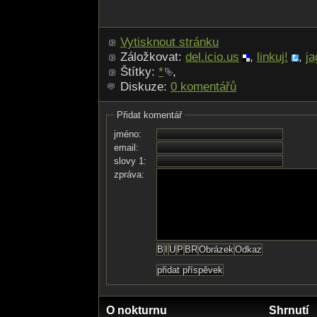
"
Vytisknout stránku
Záložkovat:
del.icio.us
,
linkuj!
,
ja
Štítky:
*
,
Diskuze:
0 komentářů
Přidat komentář
jméno:
email:
slovy 1:
zpráva:
O nokturnu
Shrnutí