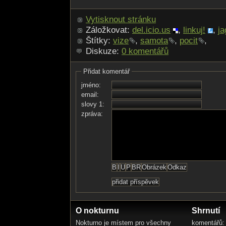
Vytisknout stránku
Záložkovat:
del.icio.us
,
linkuj!
,
ja
Štítky:
vize
,
samota
,
pocit
,
Diskuze:
0 komentářů
Přidat komentář
jméno:
email:
slovy 1:
zpráva:
O nokturnu
Shrnutí
Nokturno je místem pro všechny
komentářů: