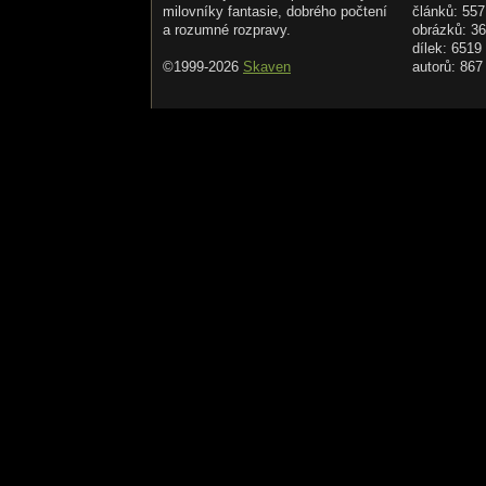
milovníky fantasie, dobrého počtení
článků: 557
a rozumné rozpravy.
obrázků: 3
dílek: 6519
©1999-2026
Skaven
autorů: 867