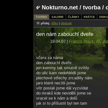
Nokturno.net
/
tvorba
/ 
TVORBA
GALERIE
ČLÁNKY
KRÁTCE
DISKU
přidej
:
dílko
|
obrázek
den nám zabouchl dveře
19.04.07 |
Francis Black
,
@
,
dal
včera za náma
den zabouchl dveře
jen komíny tak smutně svítily
do ulic kam nedohlédli jsme
plechové střechy zrcadlily nám
jaro které necítli jsme
vítr poslali jsme dál vyzvídat
do mraků kde neviděli jsme se
vracel se k nám a dolů
jak si to přišustil byl ten tam