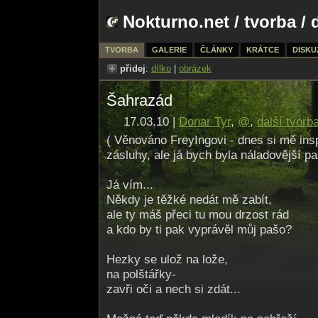
Nokturno.net
/
tvorba
/ 
TVORBA
GALERIE
ČLÁNKY
KRÁTCE
DISKU
přidej
:
dílko
|
obrázek
Šahrazád
17.03.10 |
Donar Tyr
,
@
,
další tvorb
( Věnováno FreyIngovi - dnes si mě ins
zásluhy, ale já bych byla náladovější pa
Já vím...
Někdy je těžké nedát mě zabít,
ale ty máš přeci tu mou drzost rád
a kdo by ti pak vyprávěl můj pašo?
Hezky se ulož na lože,
na polštářky-
zavři oči a nech si zdát...