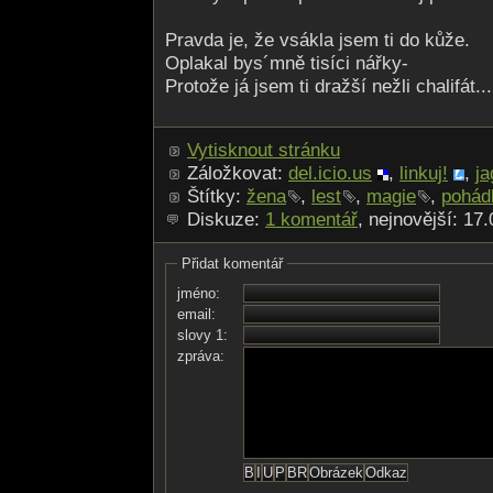
Pravda je, že vsákla jsem ti do kůže.
Oplakal bys´mně tisíci nářky-
Protože já jsem ti dražší nežli chalifát...
Vytisknout stránku
Záložkovat:
del.icio.us
,
linkuj!
,
ja
Štítky:
žena
,
lest
,
magie
,
pohád
Diskuze:
1 komentář
, nejnovější: 17
Přidat komentář
jméno:
email:
slovy 1:
zpráva: