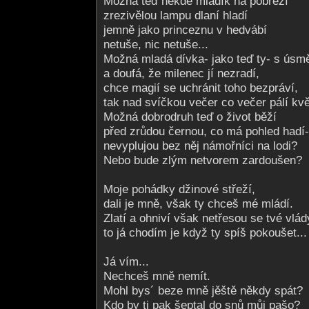
Možná teď někde mladík na pobřeží
zrezivělou lampu dlaní hladí
jemně jako princeznu v hedvábí
netuše, nic netuše...
Možná mladá dívka- jako teď ty- s úsm
a doufá, že milenec jí nezradí,
chce magií se uchránit toho bezpráví,
tak nad svíčkou večer co večer pálí kv
Možná dobrodruh teď o život běží
před zrůdou černou, co má pohled hadí-
nevyplujou bez něj námořníci na lodi?
Nebo bude zlým netvorem zardoušen?
Moje pohádky džinové střeží,
dali je mně, však ty chceš mé mládí.
Zlatí a ohniví však netřesou se tvé vlád
to já chodím je když ty spíš pokoušet...
Já vím...
Nechceš mně nemít.
Mohl bys´ beze mně jěště někdy spát?
Kdo by ti pak šeptal do snů můj pašo?