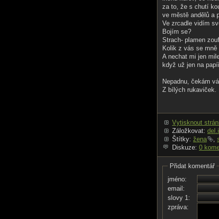
za to, že s chutí ko
ve městě andělů a p
Ve zrcadle vidím sv
Bojím se?
Strach- plamen zouf
Kolik z vás se mně 
A nechat mi jen mil
když už jen na papíř
Nepadnu, čekám vás,
Z bílých rukaviček.
Vytisknout strá
Záložkovat:
del.
Štítky:
žena
,
Diskuze:
0 kome
Přidat komentář
jméno:
email:
slovy 1:
zpráva: