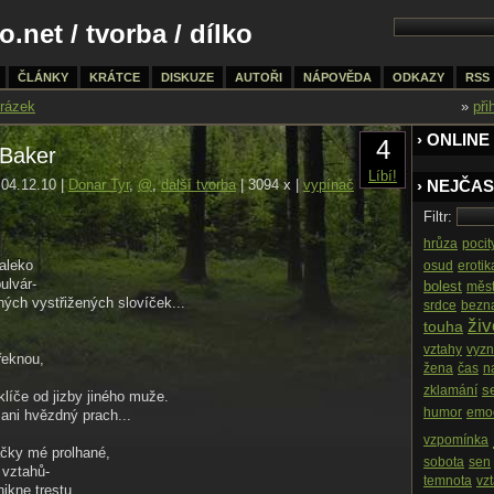
o.net
/
tvorba
/ dílko
ČLÁNKY
KRÁTCE
DISKUZE
AUTOŘI
NÁPOVĚDA
ODKAZY
RSS
rázek
»
při
› ONLINE
4
Baker
Líbí!
04.12.10 |
Donar Tyr
,
@
,
další tvorba
| 3094 x |
vypínač
› NEJČAS
Filtr:
hrůza
pocit
aleko
osud
erotik
ulvár-
bolest
měs
ných vystřižených slovíček...
srdce
bezn
živ
touha
vztahy
vyzn
řeknou,
žena
čas
n
s
zklamání
klíče od jizby jiného muže.
humor
emo
 ani hvězdný prach...
vzpomínka
čky mé prolhané,
sobota
sen
 vztahů-
temnota
vz
nikne trestu