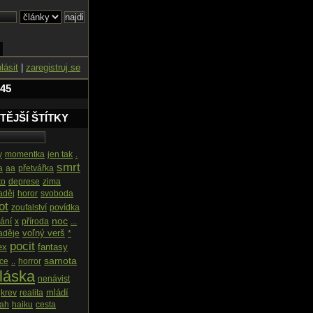
hlásit
|
zaregistruj se
 45
TĚJŠÍ ŠTÍTKY
y
momentka
jen tak
.
smrt
a
aa
přetvářka
to
deprese
zima
aděj
horor
svoboda
ot
zoufalství
povídka
noc
ání
x
příroda
...
voľný verš
aděje
*
pocit
ex
fantasy
samota
ce
..
horror
láska
nenávist
mládí
krev
realita
tah
haiku
cesta