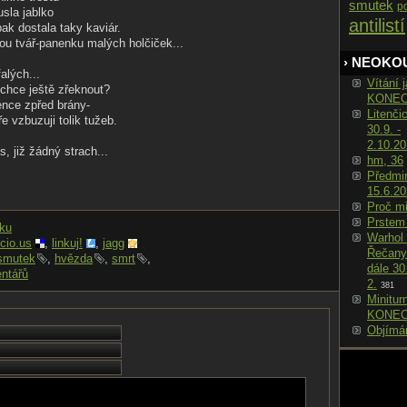
smutek
p
usla jablko
antilistí
ak dostala taky kaviár.
ou tvář-panenku malých holčiček...
› NEOKO
alých...
Vítání j
chce ještě zřeknout?
KONE
ence zpřed brány-
Litenči
e vzbuzuji tolik tužeb.
30.9. -
2.10.2
 již žádný strach...
hm, 36
Předmin
15.6.2
Proč m
Prstem
nku
Warhol 
icio.us
,
linkuj!
,
jagg
Řečany
smutek
,
hvězda
,
smrt
,
dále 30
ntářů
2.
381
Minitur
KONE
Objímá