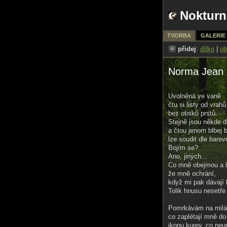
Nokturn
TVORBA
GALERIE
přidej
:
dílko
|
ob
Norma Jean 
Uvolněná ve vaně
čtu si listy od vrahů
bez otisků prstů.
Stejně jsou někde d
a čtou jenom blbej b
lze soudit dle barev
Bojím se?
Ano, jiných...
Co mně obejmou a 
že mně ochrání,
když mi pak dávají 
Tolik hnusu nesetře
Pomrkávám na milá
co zaplétají mně do
ikonu kurev, co neu