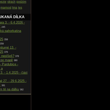
oezie
strach
podzim
marnost
tma
les
UKANÁ DÍLKA
ara 3. - 6.4.2026 -
C
245
cká pahorkatina
025
358
359
iturné 13. -
025
376
i nepíšeš?
378
 po mapě
380
- Pardubice -
 a
.3. - 1.4.2025 - část
né 27. - 29.6.2025 -
C
381
m tě na dálku
382