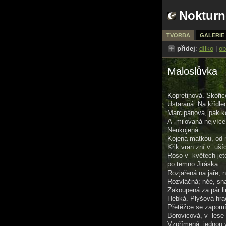
Nokturn
TVORBA
GALERIE
přidej
:
dílko
|
ob
Maloslůvka
Kopretinová. Skoři
Ustaraná. Na křídle
Marcipánová, pak ko
A milovaná nejvíce.
Neukojená.
Kojená matkou, od n
Křik vran zní v uší
Roso v květech jet
po temno Jiráska.
Rozjařená na jaře, 
Rozvláčná; néé, sn
Zakoupená za pár li
Hebká. Plyšová hra
Přetěžce se zapomín
Borovicová, v lese z
Vzpřímená, jednou 