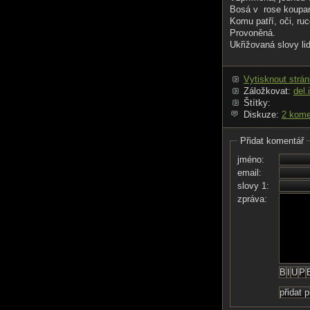
Bosá v rose koupan
Komu patří, oči, ru
Provoněná.
Ukřižovaná slovy lid
Vytisknout strá
Záložkovat:
del.
Štítky:
Diskuze:
2 kome
Přidat komentář
jméno:
email:
slovy 1:
zpráva: