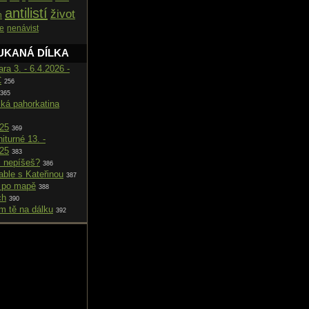
antilistí
život
h
e
nenávist
UKANÁ DÍLKA
ara 3. - 6.4.2026 -
C
256
365
cká pahorkatina
025
369
iturné 13. -
025
383
i nepíšeš?
386
able s Kateřinou
387
 po mapě
388
ch
390
m tě na dálku
392