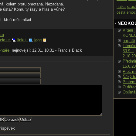
á, kolem prstu omotaná. Nezadaná.
haiku
strac
ce ústa? Komu ty řasy a hlas a vůně?
cesta
emoc
í, kteří měli mlčet.
› NEOKO
Vítání j
nku
KONE
icio.us
,
linkuj!
,
jagg
hm, 36
Litenči
ntáře
, nejnovější: 12.01, 10:31 - Francis Black
30.9. -
2.10.2
Předmin
15.6.2
Proč m
Ňáký tr
Prstem
O děte
Objímá