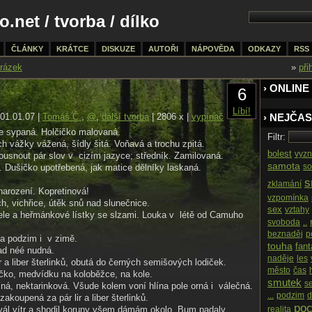
o.net
/
tvorba
/ dílko
ČLÁNKY
KRÁTCE
DISKUZE
AUTOŘI
NÁPOVĚDA
ODKAZY
RSS
rázek
»
při
› ONLINE 
6
Líbí!
01.01.07 |
Tomáš Č.
,
@
,
další tvorba
| 2806 x |
vypínač
› NEJČAS
ce sypaná. Holčičko malovaná.
Filtr:
ch vážky vážená, šídly šitá. Voňavá a trochu zpitá.
bolest
vyzn
usnout pár slov v cizím jazyce; středník. Zamilovaná.
samota
so
 Dušičko upotřebená, jak matice dělníky laskaná.
s
zklamání
arození. Kopretinová!
vzpomínka
ch, vichřice, útěk snů nad slunečnice.
sex
vztahy
ele a heřmánkové lístky se slzami. Louka v létě od Camuho
svoboda
..
beznaděj
p
na podzim i v zimě.
touha
fan
ad néé nudná.
naděje
les
r a liber šterlinků, obutá do černých semišových lodiček.
město
čas
čko, medvídku na koloběžce, na kole.
smutek
s
á, nektarinková. Všude kolem voní hlína pole orná i válečná.
...
podzim
d
akoupená za pár lir a liber šterlinků.
poc
vál vítr a shodil koruny všem dámám okolo. Bum padaly.
realita