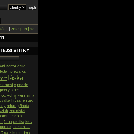
hlásit
|
zaregistruj se
11
TĚJŠÍ ŠTÍTKY
ání
horror
osud
bota
.
přetvářka
láska
mrt
marnost
x
poezie
pocity
srdce
noc
voľný verš
zima
ovídka
hrůza
jen tak
tasy
mládí
příroda
vztah
zoufalství
horor
temnota
en
žena
erotika
krev
eprese
momentka
it
aa
*
humor
tma