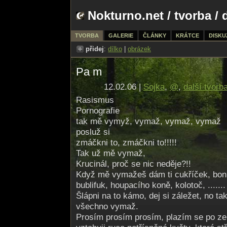
Nokturno.net
/
tvorba
/ 
TVORBA
GALERIE
ČLÁNKY
KRÁTCE
DISKU
přidej
:
dílko
|
obrázek
Pa m
12.02.06 |
Sojka
,
@
,
další tvorb
Rasismus
Pornografie
tak mě vymyž, vymaž, vymaž, vymaž
posluž si
zmáčkni to, zmáčkni to!!!!!
Tak už mě vymaž,
Krucinál, proč se nic neděje?!!
Když mě vymažeš dám ti cukříček, bonb
bublifuk, houpacího koně, kolotoč, .......
Šlápni na to kámo, dej si záležet, no ta
všechno vymaž.
Prosím prosím prosím, plazím se po zem