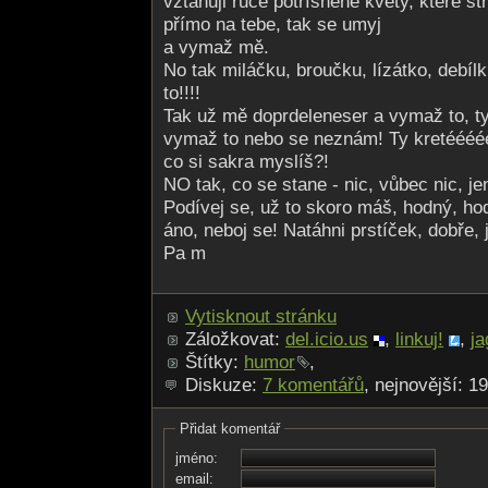
vztahuji ruce potřísněné květy, které st
přímo na tebe, tak se umyj
a vymaž mě.
No tak miláčku, broučku, lízátko, debí
to!!!!
Tak už mě doprdeleneser a vymaž to, ty
vymaž to nebo se neznám! Ty kretéééé
co si sakra myslíš?!
NO tak, co se stane - nic, vůbec nic, 
Podívej se, už to skoro máš, hodný, hod
áno, neboj se! Natáhni prstíček, dobře, 
Pa m
Vytisknout stránku
Záložkovat:
del.icio.us
,
linkuj!
,
ja
Štítky:
humor
,
Diskuze:
7 komentářů
, nejnovější: 1
Přidat komentář
jméno:
email: