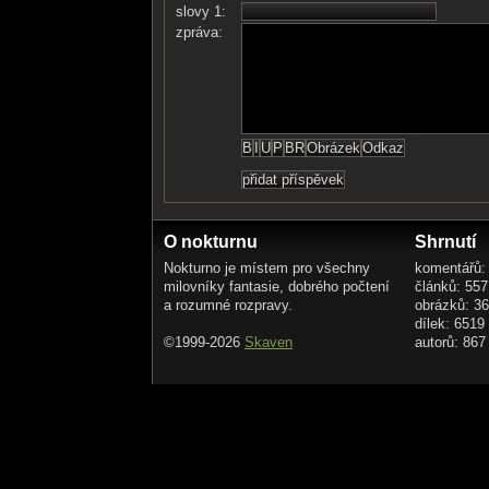
slovy 1:
zpráva:
O nokturnu
Shrnutí
Nokturno je místem pro všechny
komentářů:
milovníky fantasie, dobrého počtení
článků: 557
a rozumné rozpravy.
obrázků: 3
dílek: 6519
©1999-2026
Skaven
autorů: 867