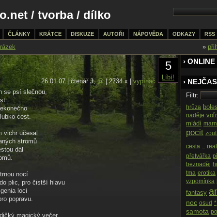
o.net
/
tvorba
/ dílko
ČLÁNKY
KRÁTCE
DISKUZE
AUTOŘI
NÁPOVĚDA
ODKAZY
RSS
rázek
»
při
› ONLINE
5
Líbí!
26.01.07 | čtenář J,
@
| 2734 x |
vypínač
› NEJČAS
 se psí slečnou,
Filtr:
st
bole
hrůza
nekonečno
voľ
naděje
lubko cest.
mládí
marn
pocit
m vichr učesal
zouf
maných stromů
cesta
..
real
estou dál
přetvářka
p
domů.
beznaděj
h
tma
erotika
trnou nocí
vzpomínka
o plic, pro čistší hlavu
an
 genia loci
fantasy
ro popravu.
noc
osud
*
samota
po
dičký magický večer