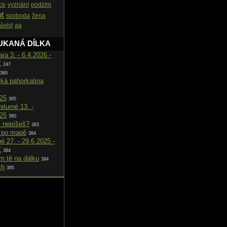
ce
vyznání
podzim
ot
svoboda
žena
ávist
aa
UKANÁ DÍLKA
ara 3. - 6.4.2026 -
C
247
360
cká pahorkatina
025
365
iturné 13. -
025
380
i nepíšeš?
383
 po mapě
384
né 27. - 29.6.2025 -
C
384
m tě na dálku
384
ch
385