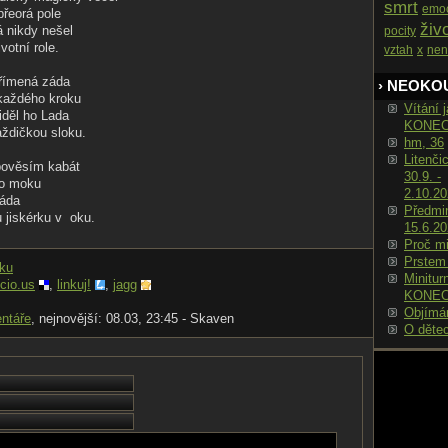
smrt
emo
řeorá pole
živ
já nikdy nešel
pocity
votní role.
vztah
x
nen
přímená záda
› NEOKO
každého kroku
Vítání j
viděl ho Lada
KONE
aždičkou sloku.
hm, 36
Litenči
ověsím kabát
30.9. -
ého moku
2.10.2
záda
Předmin
 jiskérku v oku.
15.6.2
Proč m
Prstem
nku
Minitur
icio.us
,
linkuj!
,
jagg
KONE
Objímá
ntáře
, nejnovější: 08.03, 23:45 - Skaven
O děte