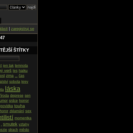
hlásit
|
zaregistruj se
 47
TĚJŠÍ ŠTÍTKY
st
jen tak
temnota
ný verš
les
haiku
ost
zima
...
čas
alství
sobota
krev
láska
ita
říroda
deprese
sen
umor
srdce
horror
touha
povídka
sex
horor
zklamání
tilistí
momentka
smutek
.
vztahy
ezie
strach
město