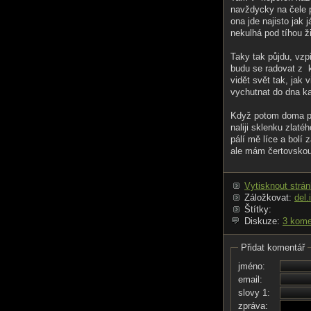
navždycky na čele p
ona jde najisto jak 
nekulhá pod tíhou ži
Taky tak půjdu, vz
budu se radovat z 
vidět svět tak, jak 
vychutnat do dna k
Když potom doma p
naliji sklenku zlat
pálí mě líce a bolí 
ale mám čertovskou
Vytisknout strá
Záložkovat:
del.
Štítky:
Diskuze:
3 kome
Přidat komentář
jméno:
email:
slovy 1:
zpráva: