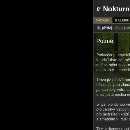
Nokturn
TVORBA
GALERIE
přidej
:
dílko
|
ob
Potmě.
Podvečer v kopcích
v údolí tisíc očí mě
vteřina mění se v 
a stezka v temné k
Tráva jíž předvčíre
bělostná lýtka zlá
já navzdory větru c
dnes ještě nechci 
S psí blondýnou vě
pro čerstvý vzduch d
pro těch třech křížů
a zmatkům v duši p
Tam v kopcích kaž