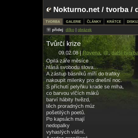
Nokturno.net
/
tvorba
/ 
TVORBA
GALERIE
ČLÁNKY
KRÁTCE
DISKU
přidej
:
dílko
|
obrázek
Tvůrčí krize
09.02.08 |
Rovena
,
@
,
další tvorb
Opilá záře měsíce
hlásá svobodu slova…
A zástup básníků míří do trafiky
nakoupit milenky pro dnešní noc.
S příchutí pelyňku krade se mlha,
co barvou vlčích máků
barví hábity hvězd,
těch proradných múz
pošetilých poetů.
Po kapsách mají
nedopalky
vyhaslých vášní.