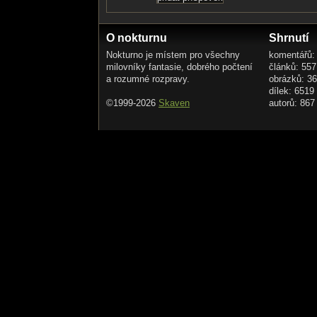
O nokturnu
Shrnutí
Nokturno je místem pro všechny
komentářů:
milovníky fantasie, dobrého počtení
článků: 557
a rozumné rozpravy.
obrázků: 3
dílek: 6519
©1999-2026
Skaven
autorů: 867