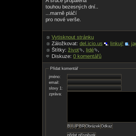
A srdce propálená
touhou bezesných dní..
...marně pláčí
pro nové verše.
Vytisknout stránku
Záložkovat:
del.icio.us
,
linkuj!
,
ja
Štítky:
život
,
lidé
,
Diskuze:
0 komentářů
Přidat komentář
jméno:
email:
slovy 1:
zpráva: