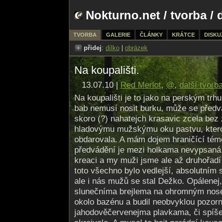
Nokturno.net
/
tvorba
/ 
TVORBA
GALERIE
ČLÁNKY
KRÁTCE
DISKU
přidej
:
dílko
|
obrázek
Na koupališti.
13.07.10 |
Red Merlot
,
@
,
další tvorb
Na koupališti je to jako na perským trhu,
bab nemusí nosit burku, může se předvá
skoro (?) nahatejch krasavic zcela bez
hladovýmu mužskýmu oku pastvu, ktero
obdarovala. A mám dojem hraničící témě
předvádění je mezi holkama nevypsaná 
kreaci a my muži jsme ale až druhořadí
toto všechno bylo vedlejší, absolutním
ale i nás mužů se stal Dežko. Opálenej
slunečníma brejlema na ohromným nos
okolo bazénu a budil neobvyklou pozor
jahodověčervenejma plavkama, či spíše 