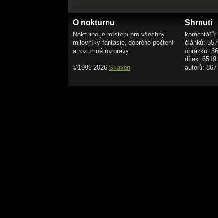
O nokturnu
Shrnutí
Nokturno je místem pro všechny
komentářů:
milovníky fantasie, dobrého počtení
článků: 557
a rozumné rozpravy.
obrázků: 3
dílek: 6519
©1999-2026
Skaven
autorů: 867