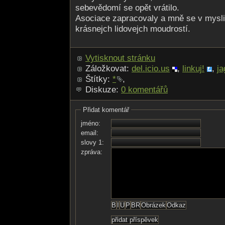
sebevědomí se opět vrátilo.
Asociace zapracovaly a mně se v mysli 
krásnejch lidovejch moudrostí.
Vytisknout stránku
Záložkovat:
del.icio.us
,
linkuj!
,
ja
Štítky:
*
,
Diskuze:
0 komentářů
Přidat komentář
jméno:
email:
slovy 1:
zpráva: