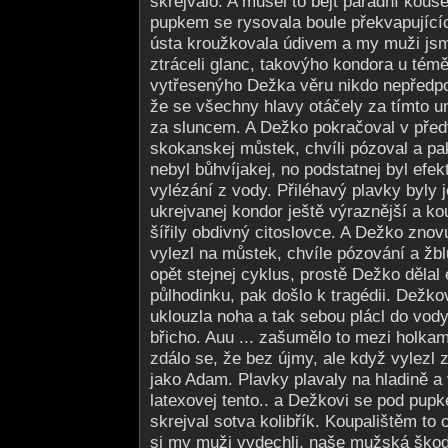
skrejvalo. A musel to bejt parádní kous
pupkem se rysovala boule překvapujíc
ústa kroužkovala údivem a my muži jsme
ztráceli glanc, takovýho kondora u témě
vytřesenýho Dežka věru nikdo nepředpok
že se všechny hlavy otáčely za tímto u
za sluncem. A Dežko pokračoval v předv
skokanskej můstek, chvíli pózoval a pak
nebyl bůhvíjakej, no podstatnej byl efekt
vylézání z vody. Přiléhavý plavky byly j
ukrejvanej kondor ještě výraznější a k
šířily obdivný citoslovce. A Dežko znov
vylezl na můstek, chvíle pózování a žb
opět stejnej cyklus, prostě Dežko dělal e
půlhodinku, pak došlo k tragédii. Dežk
uklouzla noha a tak sebou plácl do vod
břicho. Auu ... zašumělo to mezi holkam
zdálo se, že bez újmy, ale když vylezl z
jako Adam. Plavky plavaly na hladině a
latexovej tento.. a Dežkovi se pod pu
skrejval sotva kolibřík. Koupalištěm to
si my muži vydechli, naše mužská škodol