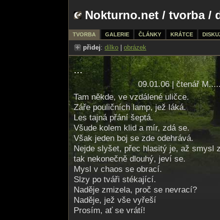
Nokturno.net
/
tvorba
/ 
TVORBA
GALERIE
ČLÁNKY
KRÁTCE
DISKU
přidej
:
dílko
|
obrázek
...
09.01.06 | čtenář M....
Tam někde, ve vzdálené uličce.
Záře pouličních lamp, jež láká.
Les tajná přání šeptá.
Všude kolem klid a mír, zdá se.
Však jeden boj se zde odehrává.
Nejde slyšet, přec hlasitý je, až smysl 
tak nekonečně dlouhý, jeví se.
Mysl v chaos se obrací.
Slzy po tváři stékající.
Naděje zmizela, proč se nevrací?
Naděje, jež vše vyřeší
Prosím, ať se vrátí!