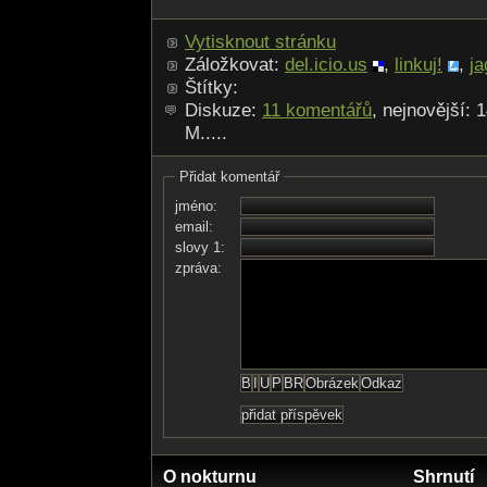
Vytisknout stránku
Záložkovat:
del.icio.us
,
linkuj!
,
ja
Štítky:
Diskuze:
11 komentářů
, nejnovější: 
M.....
Přidat komentář
jméno:
email:
slovy 1:
zpráva:
O nokturnu
Shrnutí