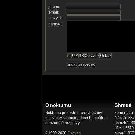
jméno:
email:
slovy 1:
zpráva:
O nokturnu
Shrnutí
Nokturno je místem pro všechny
komentářů:
milovníky fantasie, dobrého počtení
článků: 557
a rozumné rozpravy.
obrázků: 3
dílek: 6519
©1999-2026
Skaven
autorů: 867