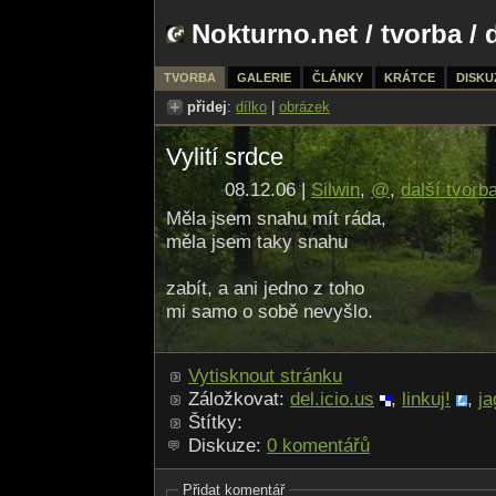
Nokturno.net
/
tvorba
/ 
TVORBA
GALERIE
ČLÁNKY
KRÁTCE
DISKU
přidej
:
dílko
|
obrázek
Vylití srdce
08.12.06 |
Silwin
,
@
,
další tvorb
Měla jsem snahu mít ráda,
měla jsem taky snahu
zabít, a ani jedno z toho
mi samo o sobě nevyšlo.
Vytisknout stránku
Záložkovat:
del.icio.us
,
linkuj!
,
ja
Štítky:
Diskuze:
0 komentářů
Přidat komentář