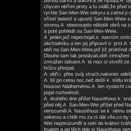
divnou barvu a dokonce se hýbala.A b
chycen obřími prsty a tu viděl,že před n
rychle San-Men-Wei sekyru a zatnul ji
vřískl bolestí a upustil San-Men-Weie a
stromu.A obes­toupilo několik obrů na z
a poté pohlédli na San-Men-Weie.
A jeden,jež nepochopil,s na­ivním smí
obchodníku a ten jej připravil o prst.A 
obři na San-Men-Weie,jež již proklínal 
Dlouho tam tak postávali,obři zmražen
zmražen údivem.A té noci si stvořil ze
hrůzu přespal.
A obři,i přes svůj strach,nakonec odešl
A šli po celou noc,než došli k sídlu krá
housovi Nádhernému.A ten vyslechl c
pojal rozhodnutí.
A druhého dne přišel Nausithous k sr
před něj.A San-Men-Wei přišel před Na
nerozuměl.A Nau­sithous se k němu skl
sekerou a chtěl mu za ni dát vše,co by 
Wei neporozuměl a sekl do královi tváře.
krajem a od těch dob si Nausithous nemo