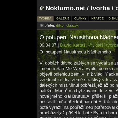
Nokturno.net
/
tvorba
/ 
TVORBA
GALERIE
ČLÁNKY
KRÁTCE
DISKU
přidej
:
dílko
|
obrázek
O potupení Nausithoua Nádhe
09.04.07 |
David Kartaš
,
@
,
další tvorb
O potupení Nausithoua Nádherného
V dobách dávno zašlých se vydal ze 
jménem San-Me-Wei a vyplul do neznám
objevil odlehlou zemi,v níž vládl Y'ack
vzedmul ze dna země strašlivý vítr a za
dalekých míst.Minul pobřeží,jež až po
náležet Maurům a byl zavanut k zemi Al
nové jméno král Brutus.A přišel k pláž
postavit loď a přečkat pár dní.A tak zd
poté vyrazil na pobřeží,neb potřeboval
procházel,až přišel k hoře.Byla to hor