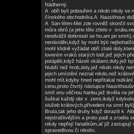
Nádherný.
A obři byli pobouřeni a nikdo nikdy se n
čínského obchodníka.A Nau­sithous dož
A San-Wen-Mei zde rovněž skončil svoje
můra obrů (a jeho tělo ztlelo v srubu,
neodvážil dotknouti se ho,ani po smrti
nenáviděn,když by mohl býti nejbohatš
mohl klidně vyžádat obří zlaté doly,kter
lovením vraků starých lodí,jež jejich př
potápěli,když házeli skálami,doly,jež by
hlubší než hrob,doly,jež nikdo nikdy ne
jejich umístění neznal nikdo,než králov
mohl mít,kdyby hned nepřitakal nutkání 
cenu,proto čtvrtý nástupce Nausithouů
smít onu věčnou hanbu,jež tkvěla na jeh
šuškal každý obr v zemi,ikdyž kdykoli
služeb králových,přivedeni na smrt byli)
Bruta,tak jeho druhy když dorazili k A
nejstrašlivějším a proto padl a zrodila 
nikdy nepřejí fanatikům,ať již zastupují
spravedlivou či nikoliv.