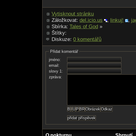
Vytisknout stránku
Záložkovat:
del.icio.us
,
linkuj!
,
ja
Sbírka:
Tales of God
»
Štítky:
Diskuze:
0 komentářů
Přidat komentář
jméno:
email:
slovy 1:
zpráva:
O nokturnu
Shrnutí