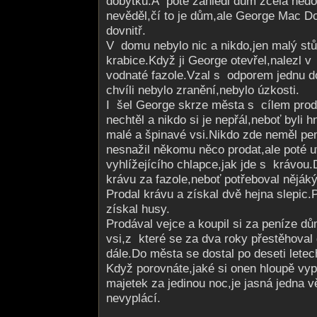
dobytku.A poté zahlédl dům zcela nedo
nevěděl,čí to je dům,ale George Mac Do
dovnitř.
V domu nebylo nic a nikdo,jen malý stů
krabice.Když ji George otevřel,nalezl v 
vodnaté fazole.Vzal s odporem jednu do
chvíli nebylo zranění,nebylo úzkosti.
I šel George skrze města s cílem proda
nechtěl a nikdo si je nepřál,neboť byli 
malé a špinavé vsi.Nikdo zde neměl pe
nesnažil někomu něco prodat,ale poté u
vyhlížejícího chlapce,jak jde s krávou
krávu za fazole,neboť potřeboval nějáký
Prodal krávu a získal dvě hejna slepic.P
získal husy.
Prodával vejce a koupil si za peníze d
vsi,z které se za dva roky přestěhoval
dále.Do města se dostal po deseti letec
Když porovnáte,jaké si onen hloupě vyp
majetek za jedinou noc,je jasná jedna 
nevyplácí.