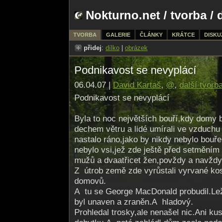
Nokturno.net
/
tvorba
/ 
TVORBA
GALERIE
ČLÁNKY
KRÁTCE
DISKU
přidej
:
dílko
|
obrázek
Podnikavost se nevyplácí
06.04.07 |
David Kartaš
,
@
,
další tvorb
Podnikavost se nevyplácí
Byla to noc největších bouří,kdy domy b
dechem větru a lidé umírali ve vzduch
nastalo ráno,jako by nikdy nebylo bouře 
nebylo vsi,jež zde ještě před setměním s
mužů a dvaatřicet žen,povždy a navždy
Z útrob země zde vyrůstali vyrvané ko
domovů.
A tu se George MacDonald probudil.Lež
byl unaven a zraněn.A hladový.
Prohledal trosky,ale nenašel nic.Ani ku