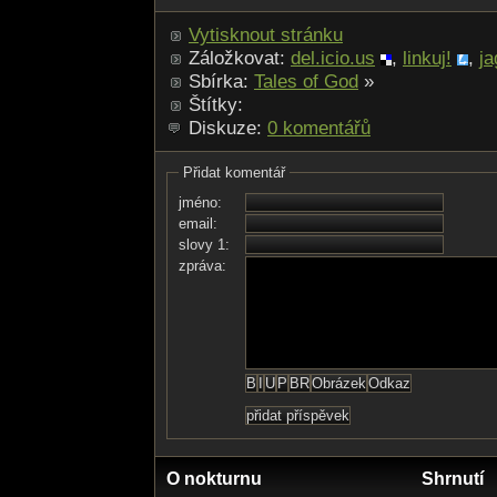
Vytisknout stránku
Záložkovat:
del.icio.us
,
linkuj!
,
ja
Sbírka:
Tales of God
»
Štítky:
Diskuze:
0 komentářů
Přidat komentář
jméno:
email:
slovy 1:
zpráva:
O nokturnu
Shrnutí