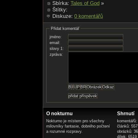
Sbírka:
Tales of God
»
Štítky:
Diskuze:
0 komentářů
Přidat komentář
jméno:
email:
slovy 1:
zpráva:
O nokturnu
Shrnutí
Nokturno je místem pro všechny
komentářů:
milovníky fantasie, dobrého počtení
článků: 557
a rozumné rozpravy.
obrázků: 3
dílek: 6519