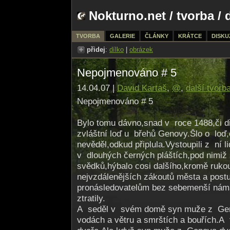
Nokturno.net
/
tvorba
/ 
TVORBA
GALERIE
ČLÁNKY
KRÁTCE
DISKU
přidej
:
dílko
|
obrázek
Nepojmenováno # 5
14.04.07 |
David Kartaš
,
@
,
další tvorb
Nepojmenováno # 5
Bylo tomu dávno,snad v roce 1488,či dř
zvláštní loď u břehů Genovy.Šlo o loď,
nevěděl,odkud připlula.Vystoupili z ní l
v dlouhých černých pláštích,pod nimiž 
svědků,hýbalo cosi dalšího,kromě rukou
nejvzdálenějších zákoutů města a pos
pronásledovatelům bez sebemenší náma
ztratily.
A seděl v svém domě syn muže z Gen
vodách a větru a smrštích a bouřích.A 