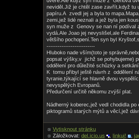
dveře.Ale když syn muže z Genova dve
neviděl.Již je chtěl zase zavřít,když tu
papíru.A zvedl jej a byla to mapa.Mapa
zemi,jež lidé neznali a jež byla jen k
syn muže z Genovy se nan ní podíval a
vydá.Ale Joao jej nevyslišel,ale Ferdin
většího pochopení.Ten syn byl Kryštof
--------------------------
Hluboko nade vším(toto je správně,neb
popsat výšky,v jichž se pohybujeme) p
oddělení pro důležité schůzky a setkán
K tomu přibyl ještě návrh z oddělení n
tyranie,týkající se hlavně dvou vyspělí
nevyspělých Evropanů.
Předurčení určitě někomu zvýší plat.
Nádherný koberec,jež vedl chodidla po 
piktogramů starých mýtů a věcí,jež dáv
Vytisknout stránku
Záložkovat:
del.icio.us
,
linkuj!
,
ja