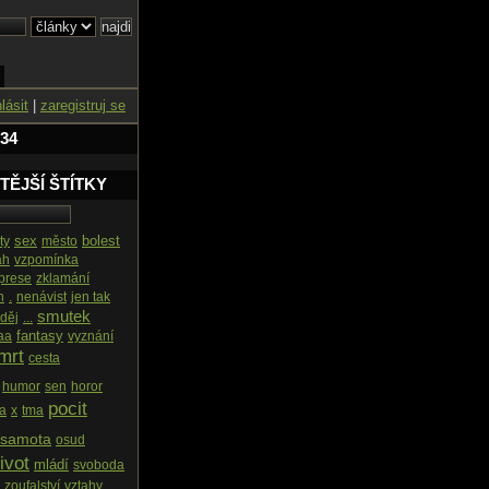
hlásit
|
zaregistruj se
 34
TĚJŠÍ ŠTÍTKY
sex
bolest
ty
město
ah
vzpomínka
prese
zklamání
h
.
nenávist
jen tak
smutek
děj
...
fantasy
aa
vyznání
mrt
cesta
humor
sen
horor
pocit
a
x
tma
samota
osud
ivot
mládí
svoboda
zoufalství
vztahy