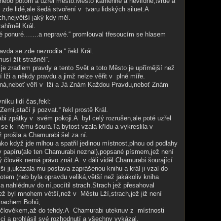
,nebo potom a uzřel město.Město kamenné a nevlídné,tvrdé a
 zde lidé,ale šedá stvoření v tvaru lidských siluet.A
h,největší jaký kdy měl.
zahřměl Král.
é ponuré….…a nepravé.“ promlouval třesoucím se hlasem
vda se zde nezrodila.“ řekl Král.
usí žít strašně!“.
je zradlem pravdy a tento Svět a toto Město je upřímější než
 lži a někdy pravdu a jimž nelze věřit v plné míře.
ná,neboť věří v lži a Já Znám Každou Pravdu,neboť Znám
íku lidí čas,řekl:
emi,stačí ji pozvat.“ řekl prostě Král.
i zpátky v svém pokoji.A byl celý rozrušen,ale poté uzřel
 se k němu šourá.Ta bytost vzala křídu a vykreslila v
 prošla a Chamurabi šel za ní.
ko když jde mlhou a spatřil jedinou místnost,plnou od podlahy
hy papíru(ale ten Chamurabi neznal),popsané písmem,jež není
 člověk nemá právo znát.A v dáli viděl Chamurabi šourající
ši ji,ukázala mu postava zaprášenou knihu a král ji vzal do
otem (neb byla opravdu veliká,větší než jakákoliv kniha
 nahlédnuv do ní,pocítil strach.Strach jež přesahoval
ež byl mnohem větší,než v Městu Lží,strach,jež již není
Strachem Bohů,
n člověkem,až do tehdy.A Chamurabi uteknuv z místnosti
ici a prohlásil své rozhodnutí a všechny vykázal.