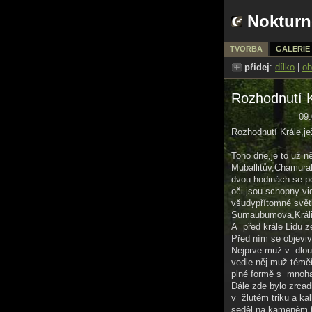
Nokturn
TVORBA
GALERIE
přidej
:
dílko
|
ob
Rozhodnutí K
09.
Rozhodnutí Krále,j
Toho dne,je to už ně
Muballitův,Cha­mura
dvou hodinách se poz
oči jsou schopny vid
všudypřítomné světl
Sumaubumova,Králi 
A před krále Lidu z
Před ním se objeviv
Nejprve muž v dlou
vedle něj muž témě
plné formě s mnoha
Dále zde bylo zrcad
v žlutém triku a kal
seděl na kameném t