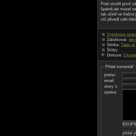
Poté stvořil první 
špatně,ale musel s
tak učinil ve frašce
níž přivedl celé lid
Vytisknout strá
Záložkovat:
del.
Sbírka:
Tales of
Štítky:
Diskuze:
0 kome
Přidat komentář
jméno:
email:
slovy 1:
zpráva: