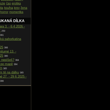
ezie
čas
erotika
touha
ita
krev
žena
horror
momentka
UKANÁ DÍLKA
ara 3. - 6.4.2026 -
C
250
361
cká pahorkatina
025
366
iturné 13. -
025
380
i nepíšeš?
384
 po mapě
384
ch
385
m tě na dálku
385
né 27. - 29.6.2025 -
386