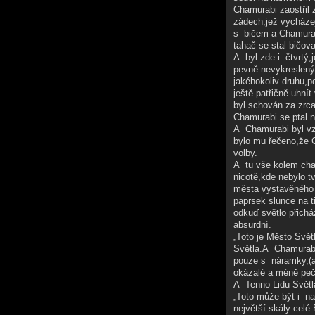
Chamurabi zaostřil z
zádech,jež vycházejí
s bičem a Chamurabi
tahač se stal bičov
A byl zde i čtvrtý,
pevně nevykreslený
jakéhokoliv druhu,p
ještě patřičně uhní
byl schován za zrc
Chamurabi se ptal n
A Chamurabi byl vz
bylo mu řečeno,že 
volby.
A tu vše kolem cha
nicotě,kde nebylo t
města vystavěného z
paprsek slunce na t
odkuď světlo přichá
absurdní.
„Toto je Město Svět
Světla.A Chamurabi 
pouze s náramky,(a
okázalé a méně pečl
A Tenno Lidu Světla
„Toto může být i n
největší skály celé