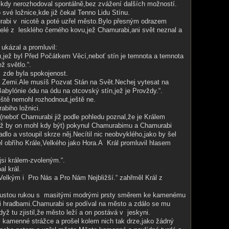
ikdy nerozhodoval spontálně,bez zvážení dalších možností.
 své ložnice,kde již čekal Tenno Lidu Stínu.
abi v nicotě a poté uzřel město.Bylo přesným odrazem
elé z lesklého černého kovu,jež Chamurabi,ani svět neznal a
ukázal a promluvil:
u,jež byl Před Počátkem Věcí,neboť stín je temnota a temnota
ž světlo.“.
i zde byla spokojenost.
a Zemi.Ale musíš Pozvat Stán na Svět.Nechej vytesat na
Babylónie ódu na ódu na otcovský stín,jež je Provždy.“.
ště nemohl rozhodnout,ještě ne.
biho ložnici.
neboť Chamurabi již podle pohledu poznal,že je Králem
ž by on mohl kdy být) pokynul Chamurabimu a Chamurabi
adlo a vstoupil skrze něj.Necítil nic neobvyklého,jako by šel
l obřího Krále,Velkého jako Hora.A Král promluvil hlasem
jsi králem-zvoleným.“.
l král.
lkým i Pro Nás a Pro Nám Nejbližší.“ zahřměl Král z
tlustou rukou s masitými modrými prsty směrem ke kamenému
hradbami.Chamurabi se podíval na město a zdálo se mu
yž tu zjistil,že město leží a on postává v jeskyni.
 kamenné strážce a prošel kolem nich tak drze,jako žádný