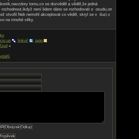
zákoník,navzdory tomu,co se dozvěděl a věděl,že jedná
e rozhodnout,ikdyž není lidem dáno se rozhodovati o osudu,on
 jež stvořil.Neb nemohl akceptovat co věděl, skryl se v iluzi,v
stvo na mnohé věky.
nku
icio.us
,
linkuj!
,
jagg
 God
»
ntářů