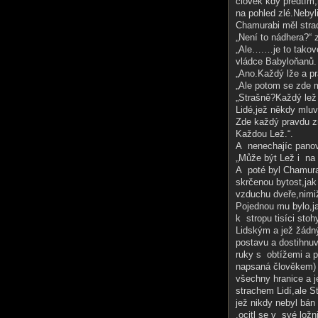
člověk kdy předtím
na pohled zlé.Nebyli
Chamurabi měl strac
„Není to nádhera?“ 
„Ale….…je to takov
vládce Babyloňanů.
„Ano.Každý lže a pra
„Ale potom se zde m
„Strašně?Každý lež 
Lidé,jež někdy mluví
Zde každý pravdu z
Každou Lež.“.
A nenechajíc panovn
„Může být Lež i na Z
A poté byl Chamurab
skrčenou bytost,jak
vzduchu dveře,nimiž
Pojednou mu bylo,ja
k stropu tisíci sto
Lidským a jež žádný
postavu a dostihnuv
ruky s obtížemi a p
napsaná člověkem) a
všechny hranice a j
strachem Lidí,ale 
jež nikdy nebyl bá
,ocitl se v své ložn