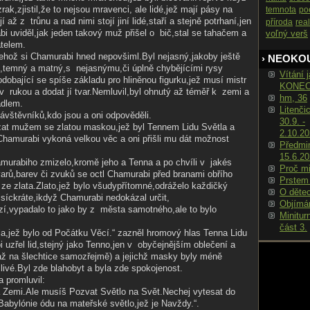
rak,zjistil,že to nejsou mravenci, ale lidé,jež mají pásy na
temnota
po
 až z trůnu a nad nimi stojí jiní lidé,staří a stejně potrhaní,jen
příroda
real
 uviděl,jak jeden takový muž přišel o bič,stal se tahačem a
voľný verš
atelem.
jehož si Chamurabi hned nepovšiml.Byl nejasný,jakoby ještě
› NEOKO
,temný a matný,s nejas­nýmu,či úplně chybějícími rysy
Vítání j
odobající se spíše základu pro hliněnou figurku,jež musí mistr
KONE
t v rukou a dodat jí tvar.Nemluvil,byl ohnutý až téměř k zemi a
hm, 36
adlem.
Litenči
ávštěvníků,kdo jsou a oni odpověděli.
30.9. -
at mužem se zlatou maskou,jež byl Tennem Lidu Světla a
2.10.2
Chamurabi vykoná velkou věc a oni přišli mu dát možnost
Předmin
15.6.2
murabiho zmizelo,kromě jeho a Tenna a po chvíli v jakés
Proč m
varů,barev či zvuků se octl Chamurabi před branami obřího
Prstem
e zlata.Zlato,jež bylo všudypřítomné­,odráželo každičký
O děte
isíckráte,ikdyž Chamurabi nedokázal určit,
Objímá
zí,vypadalo to jako by z města samotného,ale to bylo
Minitur
část 3.
la,jež bylo od Počátku Věcí.“ zazněl hromový hlas Tenna Lidu
uzřel lid,stejný jako Tenno,jen v obyčejnějším oblečení a
ž na šlechtice samozřejmě) a jejichž masky byly méně
ivé.Byl zde blahobyt a byla zde spokojenost.
 promluvil:
a Zemi.Ale musíš Pozvat Světlo na Svět.Nechej vytesat do
 Babylónie ódu na mateřské světlo,jež je Navždy.“.