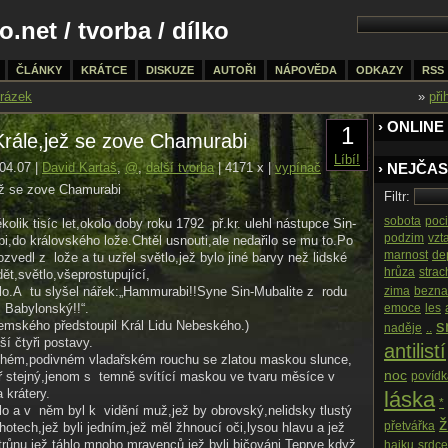
o.net
/
tvorba
/ dílko
ČLÁNKY
KRÁTCE
DISKUZE
AUTOŘI
NÁPOVĚDA
ODKAZY
RSS
rázek
»
při
› ONLINE
1
rále,jež se zove Chamurabi
Líbí!
04.07 |
David Kartaš
,
@
,
další tvorba
| 4171 x |
vypínač
› NEJČAS
ež se zove Chamurabi
Filtr:
sobota
poci
kolik tisíc let,okolo doby roku 1792 př.kr. ulehl nástupce Sin-
podzim
vzt
bi,do královského lože.Chtěl usnouti,ale nedařilo se mu to.Po
marnost
de
vedl z lože a tu uzřel světlo,jež bylo jiné barvy než lidské
hrůza
strac
ět,světlo,vše­prostupující,
o.A tu slyšel nářek:„Hammu­rabi!!Syne Sin-Mubalite z rodu
zima
bezna
Babylonský!!“.
emoce
les
s
emského předstoupil Král Lidu Nebeského.)
naděje
..
ší čtyři postavy.
antilistí
hém,podivném vladařském rouchu se zlatou maskou slunce,
noc
ř stejný,jenom s temně svítící maskou ve tvaru měsíce v
povídk
 krátery.
láska
*
lo a v něm byl k vidění muž,jež by obrovský,nelidsky tlustý
ž
přetvářka
hotech,jež byli jedním,jež měl žhnoucí oči,lysou hlavu a jež
růnu,jež táhlo mnoho mravenců,jež byli bičováni.Teprve když
haiku
srdce