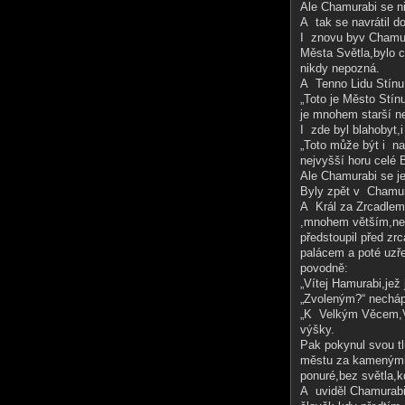
Ale Chamurabi se n
A tak se navrátil do
I znovu byv Chamur
Města Světla,bylo c
nikdy nepozná.
A Tenno Lidu Stínu 
„Toto je Město Stín
je mnohem starší ne
I zde byl blahobyt,
„Toto může být i n
nejvyšší horu celé 
Ale Chamurabi se je
Byly zpět v Chamura
A Král za Zrcadlem(
,mnohem větším,ne
předstoupil před zrc
palácem a poté uzře
povodně:
„Vítej Hamurabi,jež 
„Zvoleným?“ nechápa
„K Velkým Věcem,Ve
výšky.
Pak pokynul svou 
městu za kamenými 
ponuré,bez světla,kd
A uviděl Chamurabi