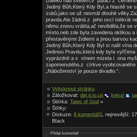
Daleko nad světem,v paláci z černého 
Jediný Bůh,Který Kdy Byl,a hlasitě se 
zubů,jako se už nesmál dlouhé věky.Zaž
pravda.Ale žádná z jeho ovcí tolikrát n
němu znovu vrátila,ač nevěděla,že se vr
místo,neb zde byla zavedena oklikou a 
přestavěnými židlemi a jinou barvou kad
Jediný Bůh,Který Kdy Byl si nalil vína 
Jedinou Pravdu,která kdy byla vyřčena 
vyprázdnil a s vínem mizela i ona myš
zapomenutého,z cír­kve vyobcovaného
„Náboženství je pouze divadlo.“.
Vytisknout stránku
Záložkovat:
del.icio.us
,
linkuj!
,
ja
Sbírka:
Tales of God
»
Štítky:
Diskuze:
8 komentářů
, nejnovější: 1
Black
Přidat komentář