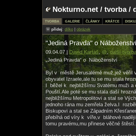
Nokturno.net
/
tvorba
/ 
TVORBA
GALERIE
ČLÁNKY
KRÁTCE
DISKU
přidej
:
dílko
|
obrázek
"Jediná Pravda" o Náboženstv
09.04.07 |
David Kartaš
,
@
,
další tvorb
„Jediná Pravda“ o Náboženství
Byl v městě Jerusalémě muž,jež věřil
obyvatel Izraele,ale tu se mu stala hro
I běžel k nejbližšímu Svatému muži a o
Pouští.Ale poté se mu stala daší hrozn
nejbližšímu Metropolitovi a stal se V
jednoho rána mu zemřela želva.I rozbě
Biskupovi a stal se Západním Křesťan
přebíhá od víry k víře,v bláhové naději
tomu pravému,mu přinese věčné štěstí.