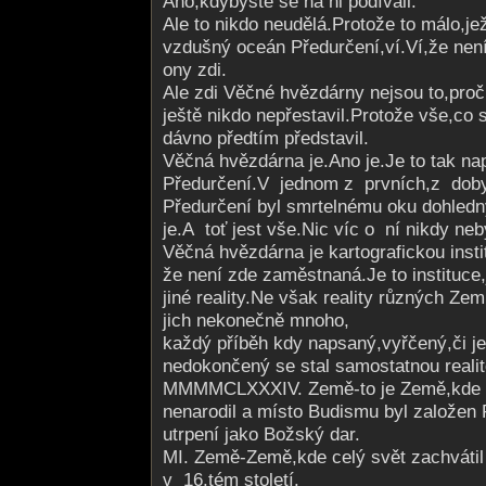
Ano,kdybyste se na ni podívali.
Ale to nikdo neudělá.Protože to málo,j
vzdušný oceán Předurčení,ví.Ví,že není
ony zdi.
Ale zdi Věčné hvězdárny nejsou to,proč 
ještě nikdo nepřestavil.Protože vše,co s
dávno předtím představil.
Věčná hvězdárna je.Ano je.Je to tak n
Předurčení.V jednom z prvních,z d­oby
Předurčení byl smrtelnému oku dohled
je.A toť jest vše.Nic víc o ní nikdy ne
Věčná hvězdárna je kartografickou insti
že není zde zaměstnaná.Je to instituce
jiné reality.Ne však reality různých Ze
jich nekonečně mnoho,
každý příběh kdy napsaný,vyřčený,či j
nedokončený se stal samostatnou reali
MMMMCLXXXIV. Země-to je Země,kde 
nenarodil a místo Budismu byl založen 
utrpení jako Božský dar.
MI. Země-Země,kde celý svět zachvátil 
v 16.tém století.