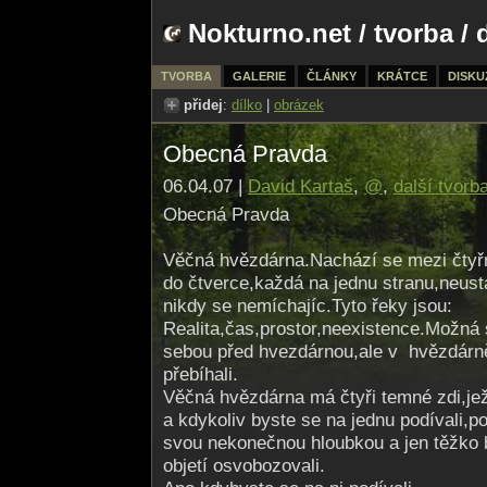
Nokturno.net
/
tvorba
/ 
TVORBA
GALERIE
ČLÁNKY
KRÁTCE
DISKU
přidej
:
dílko
|
obrázek
Obecná Pravda
06.04.07 |
David Kartaš
,
@
,
další tvorb
Obecná Pravda
Věčná hvězdárna.Nachází se mezi čtyřmi
do čtverce,každá na jednu stranu,neustá
nikdy se nemíchajíc.Tyto řeky jsou:
Realita,čas,pros­tor,neexisten­ce.Možná
sebou před hvezdárnou,ale v hvězdárně
přebíhali.
Věčná hvězdárna má čtyři temné zdi,jež
a kdykoliv byste se na jednu podívali,p
svou nekonečnou hloubkou a jen těžko b
objetí osvobozovali.