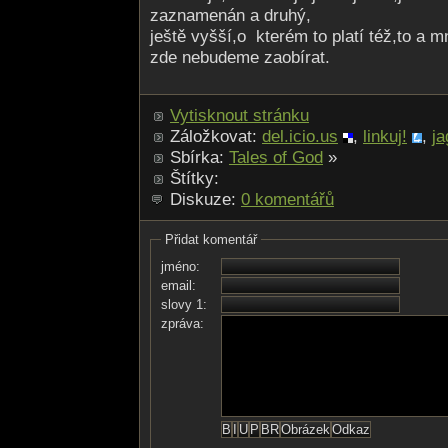
zaznamenán a druhý,
ještě vyšší,o kterém to platí též,to a m
zde nebudeme zaobírat.
Vytisknout stránku
Záložkovat:
del.icio.us
,
linkuj!
,
ja
Sbírka:
Tales of God
»
Štítky:
Diskuze:
0 komentářů
Přidat komentář
jméno:
email:
slovy 1:
zpráva: