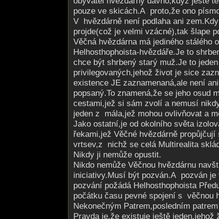
obyvatel hvězdárny dávno,když ještě te
pouze ve skicách.A proto,že ono písmo 
V hvězdárně není podlaha ani zem.Kdy
projde(což je velmi vzácné),tak šlape p
Věčná hvězdárna má jediného stálého o
Helhosthophoista-hvězdáře.Je to shrbe
chce být shrbený starý muž.Je to jede
privilegovaných,je­hož život je sice z
existence JE zaznamenaná,ale není an
popsaný.To znamená,že se jeho osud m
cestami,jež si sám zvolí a nemusí nikd
jeden z mála,jež mohou ovlivňovat a mě
Jako ostatní,je od okolního světa izolo
řekami,jež Věčné hvězdárně propůjčují
vrtsev,z nichž se celá Multirealita sklá
Nikdy ji nemůže opustit.
Nikdo nemůže Věčnou hvězdárnu navštív
iniciativy.Musí být pozván.A pozván je
pozvání požádá Helhosthophoista Předu
počátku času pevné spojení s věčnou 
Nekonečným Patrem,posledním patrem 
Pravda je,že existuje ještě jeden,jehož 