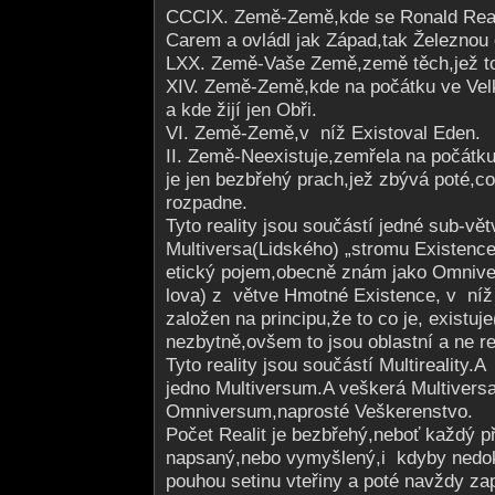
CCCIX. Země-Země,kde se Ronald Rea
Carem a ovládl jak Západ,tak Železnou
LXX. Země-Vaše Země,země těch,jež to
XIV. Země-Země,kde na počátku ve Velké
a kde žijí jen Obři.
VI. Země-Země,v níž Existoval Eden.
II. Země-Neexistuje,zemřela na počátku
je jen bezbřehý prach,jež zbývá poté,co
rozpadne.
Tyto reality jsou součástí jedné sub-vě
Multiversa(Lid­ského) „stromu Existenc
etický pojem,obecně znám jako Omniver
lova) z větve Hmotné Existence, v níž
založen na principu,že to co je, existuje
nezbytně,ovšem to jsou oblastní a ne rea
Tyto reality jsou součástí Multireality.A 
jedno Multiversum.A veškerá Multiversa
Omniversum,naprosté Veškerenstvo.
Počet Realit je bezbřehý,neboť každý př
napsaný,nebo vymyšlený,i kdyby nedo
pouhou setinu vteřiny a poté navždy za