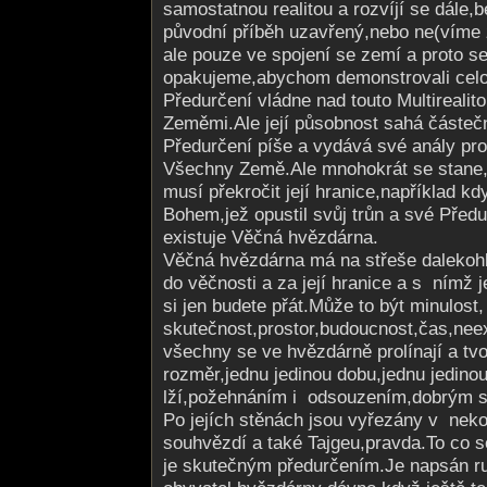
samostatnou realitou a rozvíjí se dále,be
původní příběh uzavřený,nebo ne(víme že 
ale pouze ve spojení se zemí a proto s
opakujeme,abychom demonstrovali celo
Předurčení vládne nad touto Multireali
Zeměmi.Ale její působnost sahá částe
Předurčení píše a vydává své anály pro t
Všechny Země.Ale mnohokrát se stane,ž
musí překročit její hranice,například k
Bohem,jež opustil svůj trůn a své Před
existuje Věčná hvězdárna.
Věčná hvězdárna má na střeše dalekohl
do věčnosti a za její hranice a s nímž 
si jen budete přát.Může to být minulost,
skutečnost,pros­tor,budoucnos­t,čas,neex
všechny se ve hvězdárně prolínají a tvo
rozměr,jednu jedinou dobu,jednu jedinou 
lží,požehnáním i odsouzením,dobrým s
Po jejích stěnách jsou vyřezány v nek
souhvězdí a také Tajgeu,pravda.To co s
je skutečným předurčením.Je napsán r