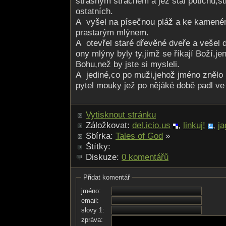
strašným strachem a jež stál potichu,s
ostatních.
A vyšel na písečnou pláž a ke kameném
prastarým mlýnem.
A otevřel staré dřevěné dveře a vešel d
ony mlýny byly ty,jimž se říkají Boží,jen
Bohu,než by jste si mysleli.
A jediné,co po muži,jehož jméno znělo 
pytel mouky jež po nějáké době padl ve 
Vytisknout stránku
Záložkovat:
del.icio.us
,
linkuj!
,
ja
Sbírka:
Tales of God
»
Štítky:
Diskuze:
0 komentářů
Přidat komentář
jméno:
email:
slovy 1:
zpráva: