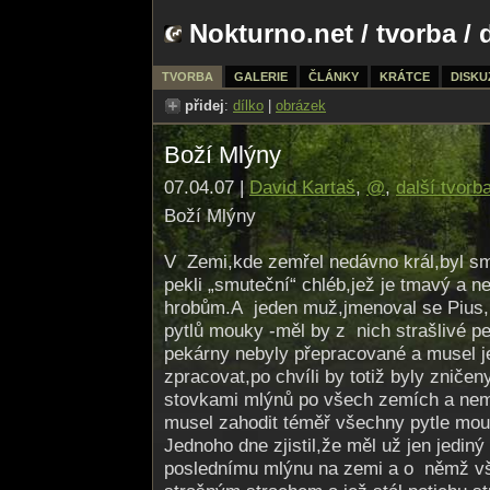
Nokturno.net
/
tvorba
/ 
TVORBA
GALERIE
ČLÁNKY
KRÁTCE
DISKU
přidej
:
dílko
|
obrázek
Boží Mlýny
07.04.07 |
David Kartaš
,
@
,
další tvorb
Boží Mlýny
V Zemi,kde zemřel nedávno král,byl sm
pekli „smuteční“ chléb,jež je tmavý a n
hrobům.A jeden muž,jmenoval se Pius,
pytlů mouky -měl by z nich strašlivé 
pekárny nebyly přepracované a musel j
zpracovat,po chvíli by totiž byly zničen
stovkami mlýnů po všech zemích a nem
musel zahodit téměř všechny pytle mou
Jednoho dne zjistil,že měl už jen jediný
poslednímu mlýnu na zemi a o němž vši