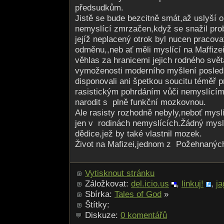
předsudkům.
Jistě se bude bezcitně smát,až uslyší o
nemyslící zmrzačen,když se snažil prob
jejíž neplacený otrok byl nucen pracova
odměnu,,neb ať měli myslící na Maffize
věhlas za hranicemi jejich rodného svě
vymoženosti moderního myšlení poslední
disponovali ani špetkou soucitu téměř p
rasistickým pohrdáním vůči nemyslícím,
narodit s plně funkční mozkovnou.
Ale rasisty rozhodně nebyly,neboť mysl
jen v rodinách nemyslících.Žádný mysl
dědice,jež by také vlastnil mozek.
Život na Mafizei,jednom z Požehnanýc
Vytisknout stránku
Záložkovat:
del.icio.us
,
linkuj!
,
ja
Sbírka:
Tales of God
»
Štítky:
Diskuze:
0 komentářů