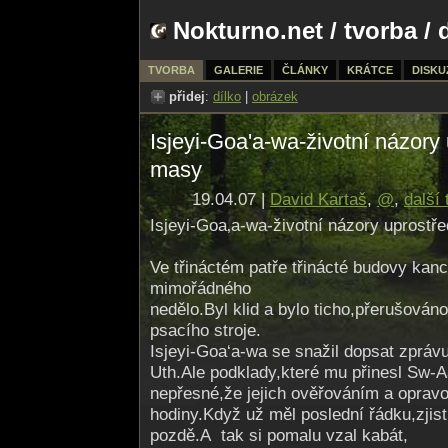
Nokturno.net
/
tvorba
/ 
TVORBA
GALERIE
ČLÁNKY
KRÁTCE
DISKU
přidej
:
dílko
|
obrázek
Isjeyi-Goa'a-wa-životní názory
masy
19.04.07 |
David Kartaš
,
@
,
další 
Isjeyi-Goa‚a-wa-životní názory uprostř
Ve třináctém patře třinácté budovy kanc
mimořádného
nedělo.Byl klid a bylo ticho,přerušová
psacího stroje.
Isjeyi-Goa‘a-wa se snažil dopsat zpráv
Uth.Ale podklady,které mu přinesl Sw-A
nepřesné,že jejich ověřováním a opravo
hodiny.Když už měl poslední řádku,zjist
pozdě.A tak si pomalu vzal kabát,