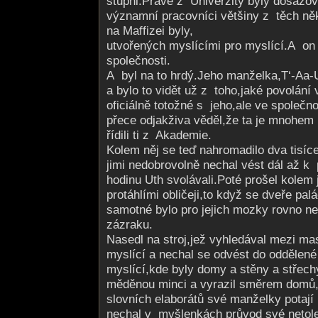
stupni.Právě z Univerzity byly dosazov
významní pracovníci většiny z těch něk
na Maffizei byly,
utvořených myslícími pro myslící.A on
společnosti.
A byl na to hrdý.Jeho manželka,T‘-Aa-
a bylo to vidět už z toho,jaké povolání
oficiálně totožné s jeho,ale ve společ
přece odjakživa věděl,že ta je mnohem n
řídili ti z Akademie.
Kolem něj se teď nahromadilo dva tisíc
jimi nedobrovolně nechal vést dál až k
hodinu Uth svolávali.Poté prošel kolem 
protáhlími obličeji,to když se dveře palá
samotné bylo pro jejich mozky rovno n
zázraku.
Nasedl na stroj,jež vyhledával mezi m
myslící a nechal se odvést do oddělené 
myslící,kde byly domy a stěny a střechy.
měděnou minci a vyrazil směrem domů,
slovních elaborátů své manželky potají 
nechal v myšlenkách průvod své netol