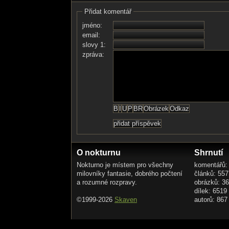
Přidat komentář
jméno:
email:
slovy 1:
zpráva:
O nokturnu
Shrnutí
Nokturno je místem pro všechny
komentářů:
milovníky fantasie, dobrého počtení
článků: 557
a rozumné rozpravy.
obrázků: 3
dílek: 6519
©1999-2026
Skaven
autorů: 867