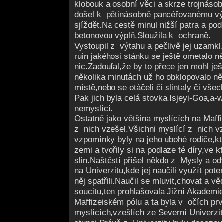
klobouk a osobní věci a skrze trojnáso
došel k pětinásobně pancéřovanému vý
sjíždět.Na cestě minul nižší patra a po
betonovou výplň.Sloužila k ochraně.
Vystoupil z výtahu a pečlivě jej uzamk
ruin jakéhosi stánku se ještě ometalo n
nic.Zadoufal,že by to přece jen mohl ješ
několika minutách už ho obklopovalo něk
místě,nebo se otáčeli či slintaly či vše
Pak jich byla celá stovka.Isjeyi-Goa‚a-w
nemyslící.
Ostatně jako většina myslících na Maffi
z nich vzešel.Všichni myslící z nich v
vzpomínky byly na jeho ubohé rodiče,kte
zemi a tvořily si na podlaze té díry,ve k
slin.Naštěstí přišel někdo z Mysly a od
na Univerzitu,kde jej naučili využít pot
něj spatřili.Naučil se mluvit,chovat a vě
soucitu,ten prohlašovala Jižní Akadem
Maffizeiském pólu a ta byla v očích prv
myslících,vzešlích ze Severní Univerzi