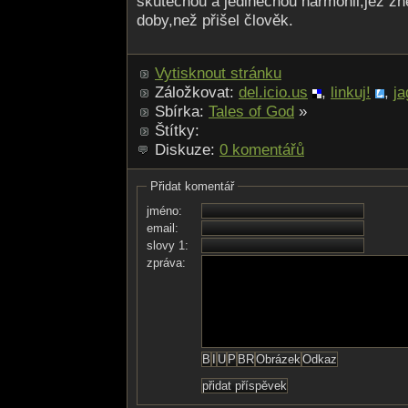
skutečnou a jedinečnou harmonii,jež zn
doby,než přišel člověk.
Vytisknout stránku
Záložkovat:
del.icio.us
,
linkuj!
,
ja
Sbírka:
Tales of God
»
Štítky:
Diskuze:
0 komentářů
Přidat komentář
jméno:
email:
slovy 1:
zpráva: