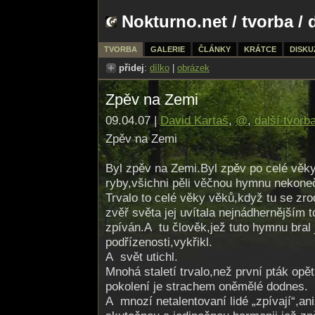
Nokturno.net
/
tvorba
/ 
TVORBA
GALERIE
ČLÁNKY
KRÁTCE
DISKU
přidej
:
dílko
|
obrázek
Zpěv na Zemi
09.04.07 |
David Kartaš
,
@
,
další tvorb
Zpěv na Zemi
Byl zpěv na Zemi.Byl zpěv po celé věky
ryby,všichni pěli věčnou hymnu nekone
Trvalo to celé věky věků,když tu se zr
zvěř světa jej uvítala nejnádhernějším 
zpíván.A tu člověk,jež tuto hymnu bral 
podřízenosti,vyk­řikl.
A svět utichl.
Mnohá staletí trvalo,než první pták opět
pokolení je strachem oněmělé dodnes.
A mnozí netalentovaní lidé „zpívají“,an