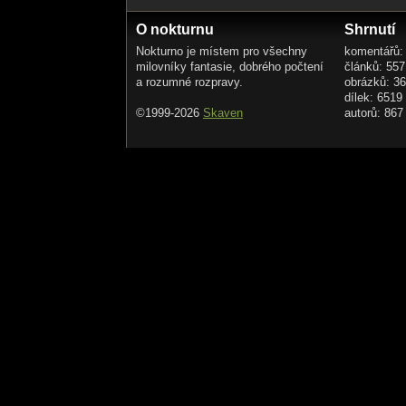
O nokturnu
Shrnutí
Nokturno je místem pro všechny
komentářů:
milovníky fantasie, dobrého počtení
článků: 557
a rozumné rozpravy.
obrázků: 3
dílek: 6519
©1999-2026
Skaven
autorů: 867