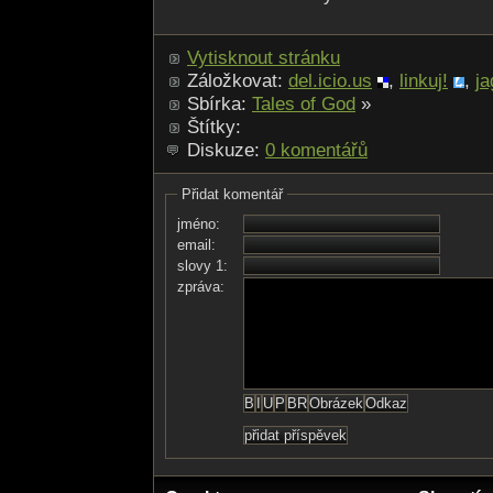
Vytisknout stránku
Záložkovat:
del.icio.us
,
linkuj!
,
ja
Sbírka:
Tales of God
»
Štítky:
Diskuze:
0 komentářů
Přidat komentář
jméno:
email:
slovy 1:
zpráva: