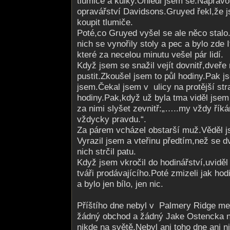
tlumiče a kulky.Ohlédl jsem se.Naprav
opravářství Davidsons.Gruyed řekl,že j
koupit tlumiče.
Poté,co Gruyed vyšel se ale něco stalo
nich se vynořily stoly a pec a bylo zde 
které za necelou minutu vešel pár lidí.
Když jsem se snažil vejít dovnitř,dveře
pustit.Zkoušel jsem to půl hodiny.Pak j
jsem.Čekal jsem v ulicy na protější str
hodiny.Pak,když už byla tma viděl jsem 
za nimi slyšet zevnitř:„…..my vždy ří
vždycky pravdu.“.
Za párem vcházel obstarší muž.Věděl j
Vyrazil jsem a vteřinu předtím,než se d
nich strčil patu.
Když jsem vkročil do hodinářství,uviděl
tváři prodávajícího.Poté zmizeli jak hod
a bylo jen bílo, jen nic.
Příštího dne nebyl v Palmery Ridge m
žádný obchod a žádný Jake Ostencka n
nikde na světě.Nebyl ani toho dne ani n