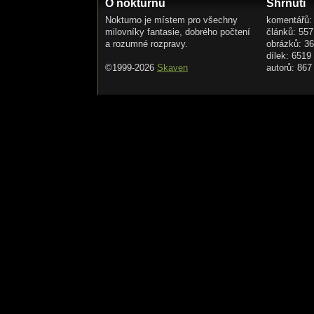
O nokturnu
Shrnutí
Nokturno je místem pro všechny
komentářů:
milovníky fantasie, dobrého počtení
článků: 557
a rozumné rozpravy.
obrázků: 3
dílek: 6519
©1999-2026
Skaven
autorů: 867