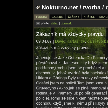
Nokturno.net
/
tvorba
/ 
TVORBA
GALERIE
ČLÁNKY
KRÁTCE
DISKU
přidej
:
dílko
|
obrázek
Zákazník má vždycky pravdu
09.04.07 |
David Kartaš
,
@
,
další tvorb
Zákazník má vždycky pravdu
Jmenuju se Jake Ostencka.Do Palmery
přestěhoval z Jameson city.Když jsem
podtřebné,trochu jsem se procházel a t
obchodu,v jehož vytríně byla nacistická
Hitlera a Göringa.Byly tam taky němec
Odešel jsem na policii.Tam jsem zasti
Gruyedyho (V.-ho,jak se plně jmenoval 
rodina je v Palmery už po pět generací
policie).Tomu se sice nikam nechtělo,a
obchodu,když jsme k němu přišli,byly 