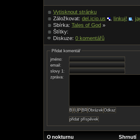
Vytisknout stránku
Záložkovat:
del.icio.us
,
linkuj!
,
ja
Sbírka:
Tales of God
»
Štítky:
Diskuze:
0 komentářů
Přidat komentář
jméno:
email:
slovy 1:
zpráva:
O nokturnu
Shrnutí