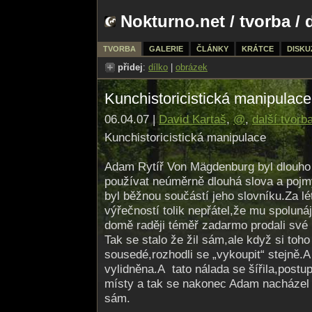
Nokturno.net
/
tvorba
/ 
TVORBA
GALERIE
ČLÁNKY
KRÁTCE
DISKU
přidej
:
dílko
|
obrázek
Kunchistoricistická manipulace
06.04.07 |
David Kartaš
,
@
,
další tvorb
Kunchistoricistická manipulace
Adam Rytíř Von Mägdenburg byl dlouho 
používat neúměrně dlouhá slova a pojm
byl běžnou součástí jeho slovníku.Za lét
výřečností tolik nepřátel,že mu spolun
domě raději téměř zadarmo prodali své 
Tak se stalo že žil sám,ale když si toho
sousedé,rozhodli se „vykoupit“ stejně.A
vylidněna.A tato nálada se šířila,postu
místy a tak se nakonec Adam nacházel 
sám.