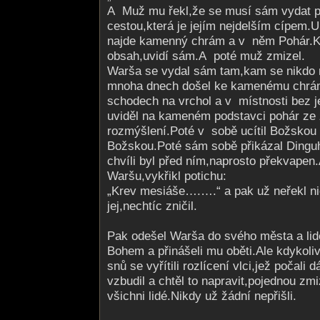
A Muž mu řekl,že se musí sám vydat p
cestou,která je jejím nejdelším cípem.U
najde kamenný chrám a v něm Pohár.Kd
obsah,uvidí sám.A poté muž zmizel.
Warša se vydal sám tam,kam se nikdo n
mnoha dnech došel ke kamenému chrám
schodech na vrchol a v místnosti bez j
uviděl na kameném podstavci pohár ze z
rozmýšlení.Poté v sobě ucítil Božskou 
Božskou.Poté sám sobě přikázal Dinguh
chvíli byl před ním,naprosto překvapen
Waršu,vykřikl potichu:
„Krev mesiáše….….“ a pak už neřekl n
jej,nechtíc zničil.
Pak odešel Warša do svého města a lidé
Bohem a přinášeli mu oběti.Ale kdykoli
snů se vyřítili rozlícení vlci,jež počali d
vzbudil a chtěl to napravit,pojednou zmiz
všichni lidé.Nikdy už žádní nepřišli.