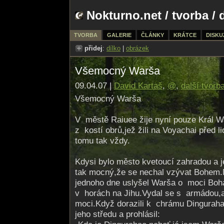
Nokturno.net
/
tvorba
/ 
TVORBA
GALERIE
ČLÁNKY
KRÁTCE
DISKU
přidej
:
dílko
|
obrázek
Všemocný Warša
09.04.07 |
David Kartaš
,
@
,
další tvorb
Všemocný Warša
V městě Raiuee žije nyní pouze Král W
z kostí obrů,jež žili na Voyachai před 
tomu tak vždy.
Kdysi bylo město kvetoucí zahradou a j
tak mocný,že se nechal vzývat Bohem.N
jednoho dne uslyšel Warša o moci Boha 
v horách na Jihu.Vydal se s armádou,a
moci.Když dorazili k chrámu Dinguraha
jeho středu a prohlásil: