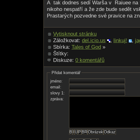
A tak dodnes sedí Warša v Raiuee na tr
nikoho nespatří a že zde bude sedět v
Prastarých pozvedne své pravice na z
Vytisknout stránku
Záložkovat:
del.icio.us
,
linkuj!
,
ja
Sbírka:
Tales of God
»
Štítky:
Diskuze:
0 komentářů
Přidat komentář
jméno:
email:
slovy 1:
zpráva: