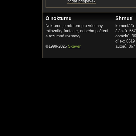
O nokturnu
Shrnutí
Nokturno je místem pro všechny
komentářů:
milovníky fantasie, dobrého počtení
článků: 557
a rozumné rozpravy.
obrázků: 3
dílek: 6519
©1999-2026
Skaven
autorů: 867