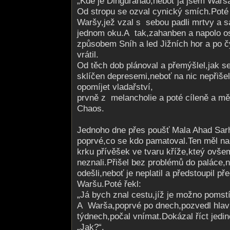
„Kde je Dingurahao,neboť já jsem Warš
Od stropu se ozval cynický smích.Poté 
Waršy,jež vzal s sebou padli mrtvy a s
jednom oku.A tak,zahanben a napolo o
způsobem Sníh a led Jižních hor a po 
vrátil.
Od těch dob plánoval a přemýšlel,jak se
sklíčen depresemi,neboť na nic nepřiše
opomíjet vladařství,
prvně z melancholie a poté cíleně a m
Chaos.
Jednoho dne přes poušť Mala Ahad Sarh
poprvé,co se kdo pamatoval.Ten měl na
krku přívěšek ve tvaru kříže,kteý ovš
neznali.Přišel bez problémů do paláce,n
odešli,neboť je neplatil a předstoupil 
Waršu.Poté řekl:
„Já bych znal cestu,jíž je možno pomstí
A Warša,poprvé po dnech,pozvedl hlav
týdnech,počal vnímat.Dokázal říct jedin
„Jak?“.