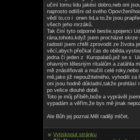
učiní tomu lidu jakési dobro,neb oni jsou
naprosto odlišni od svého Opovrženíhod
vědí to,co i onen lid,a to,že jsou prapř
všech jeho mrzáků.
Tak činí tyto odporné bestie,spojenci 
rána,tohoto,když jsem procházel skrze
radosti jsem chtěl zprovodit ze života 
věcí,abych přečkal čas do oběda,vystou
jedna či jeden z Kuropalatů,jež se s U
ohavným tělesným rituálům a zatáhla m
mě znásilňovali a mučili celé roky,nebo
mě,jako již nepoužitelného, vyhodili za
oni jsou hodně důkladní,takže prohlásí 
po velice dlouhé době.
Toto je můj příběh,bože a vyprávěl jsem
vypadám a věřím,že bys mě jinak nepoz
Ale Bůh jej poznal.Měl raději mlčet.
Vytisknout stránku