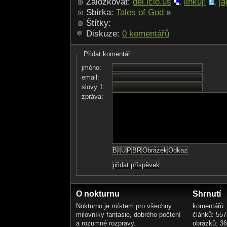
Záložkovat:
del.icio.us
,
linkuj!
,
ja
Sbírka:
Tales of God
»
Štítky:
Diskuze:
0 komentářů
Přidat komentář
jméno:
email:
slovy 1:
zpráva:
O nokturnu
Shrnutí
Nokturno je místem pro všechny
komentářů:
milovníky fantasie, dobrého počtení
článků: 557
a rozumné rozpravy.
obrázků: 3