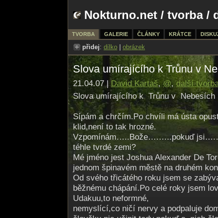
Nokturno.net
/
tvorba
/ 
TVORBA
GALERIE
ČLÁNKY
KRÁTCE
DISKU
přidej
:
dílko
|
obrázek
Slova umírajícího k Trůnu v N
21.04.07 |
David Kartaš
,
@
,
další tvorb
Slova umírajícího k Trůnu v Nebesích
Sípám a chrčím.Po chvíli má ústa opust
klid,není to tak hrozné.
Vzpomínám…..Bo­že….…..pokuď jsi….….
téhle tvrdé zemi?
Mé jméno jest Joshua Alexander De Tor
jednom špinavém městě na druhém kon
Od svého třicátého roku jsem se zabýv
běžnému chápání.Po celé roky jsem lovi
Udakuu,to neformné,
nemyslící,co ničí nervy a podpaluje d