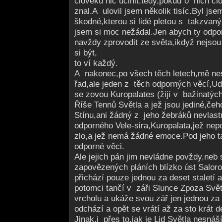
člověku nic učinit,tedy,pokuď o nich člo
znal.A ulovil jsem několik tisíc.Byl js
škodné,kterou si lidé pletou s takzvaným
jsem si moc nežádal.Jen abych ty odpo
navždy zprovodit ze světa,ikdyž nejsou
si být,
to ví každý.
A nakonec,po všech těch letech,mě nesk
řad,ale jeden z těch odporných věcí,U
se zovou Kuropalates (žijí v bažinatýc
Říše Tennů Světla a jež jsou jediné,če
Stínu,ani žádný z jeho žebráků nevlastn
odporného Vele-sira,Kuropalata,jež nepo
zlo,a jež nemá žádné emoce.Pod jeho t
odporné věci.
Ale jejich pán jim nevládne povždy,neb 
zapovězených pláních blízko úst Salor
přichází pouze jednou za deset staletí a
potomci tančí v záři Slunce Zpoza Svě
vrcholu a ukáže svou zář jen jednou za 
odchází a opět se vrátí až za sto krát de
Jinak,i přes to,jak je Lid Světla nesnáš