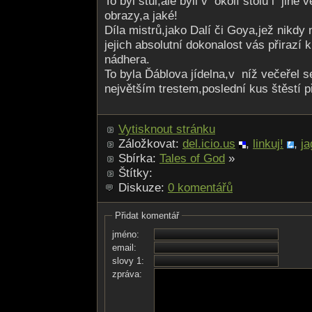
To byl stůl,ale byli v okolí stolu i jiné
obrazy,a jaké!
Díla mistrů,jako Dalí či Goya,jež nikdy 
jejich absolutní dokonalost vás přirazí k
nádhera.
To byla Ďáblova jídelna,v níž večeřel 
největším trestem,poslední kus štěstí p
Vytisknout stránku
Záložkovat:
del.icio.us
,
linkuj!
,
ja
Sbírka:
Tales of God
»
Štítky:
Diskuze:
0 komentářů
Přidat komentář
jméno:
email:
slovy 1:
zpráva: