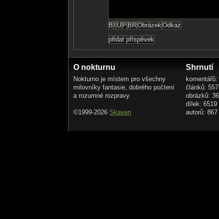
O nokturnu
Shrnutí
Nokturno je místem pro všechny
komentářů:
milovníky fantasie, dobrého počtení
článků: 557
a rozumné rozpravy.
obrázků: 3
dílek: 6519
©1999-2026
Skaven
autorů: 867