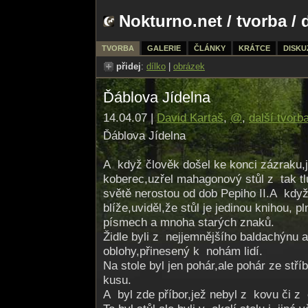
Nokturno.net
/
tvorba
/ 
TVORBA
GALERIE
ČLÁNKY
KRÁTCE
DISKU
přidej
:
dílko
|
obrázek
Ďáblova Jídelna
14.04.07 |
David Kartaš
,
@
,
další tvorb
Ďáblova Jídelna
A když člověk došel ke konci zázraku,j
koberec,uzřel mahagonový stůl z tak t
světě nerostou od dob Pepiho II.A když
blíže,uviděl,že stůl je jedinou knihou, p
písmech a mnoha starých znaků.
Židle byli z nejjemnějšího baldachýnu a
oblohy,přinesený k nohám lidí.
Na stole byl jen pohár,ale pohár ze stří
kusu.
A byl zde příbor,jež nebyl z kovu či z 