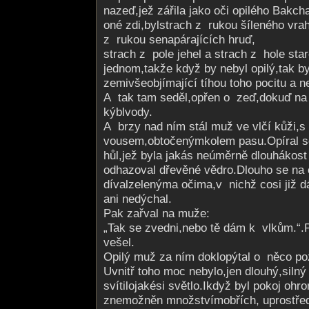
nazeď,jež zářila jako oči opilého Bakch
oné zdi,bylstrach z rukou šíleného vra
z rukou senapárajících hruď,
strach z pole jehel a strach z hole st
jednom,takže když by nebyl opilý,tak by
zemivšeobjímající tíhou toho pocitu a n
A tak tam seděl,opřen o zeď,dokuď na 
kýblvody.
A brzy nad ním stál muž ve vlčí kůži,
vousem,obtočenýmkolem pasu.Opíral se
hůl,jež byla jakás neúměrně dlouhákost
odhazoval dřevěné vědro.Dlouho se na
dívalzelenýma očima,v nichž cosi již 
ani nedýchal.
Pak zařval na muže:
„Tak se zvedni,nebo tě dám k vlkům.“.
vešel.
Opilý muž za ním doklopýtal o něco poz
Uvnitř toho moc nebylo,jen dlouhý,siln
svítilojakési světlo.Ikdyž byl pokoj oh
znemožněn množstvímobřích, uprostře