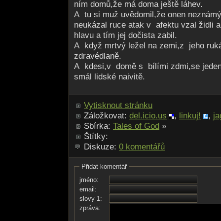
ním domů,že má doma ještě láhev.
A tu si muž uvědomil,že onen neznámý 
neukázal ruce atak v afektu vzal židli
hlavu a tím jej dočista zabil.
A když mrtvý ležel na zemi,z jeho ruk
zdravédlaně.
A kdesi,v domě s bílími zdmi,se jeden
smál lidské naivitě.
Vytisknout stránku
Záložkovat:
del.icio.us
,
linkuj!
,
ja
Sbírka:
Tales of God
»
Štítky:
Diskuze:
0 komentářů
Přidat komentář
jméno:
email:
slovy 1:
zpráva: