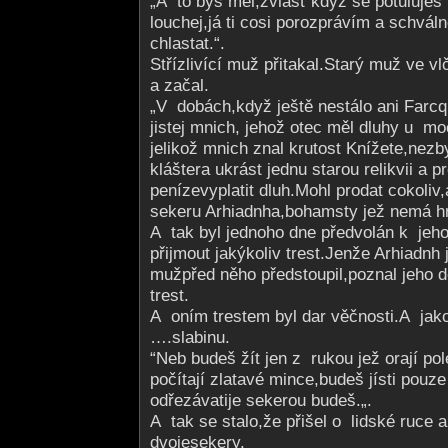
„A to bys měl,zvlášť když se potuluješ
louchej,já ti cosi porozprávím a schválně
chlastat.“.
Střízlivící muž přitakal.Starý muž ve vlč
a začal.
„V dobách,když ještě nestálo ani Farcq
jistej mnich, jehož otec měl dluhy u 
jelikož mnich znal krutost Knížete,nezb
kláštera ukrást jednu starou relikvii a pr
penízevyplatit dluh.Mohl prodat cokoliv
sekeru Arhiadnha,bohamsty jež nemá hr
A tak byl jednoho dne předvolán k jeho 
přijmout jakýkoliv trest.Jenže Arhiadnh 
mužpřed něho předstoupil,poznal jeho d
trest.
A oním trestem byl dar věčnosti.A jak
….slabinu.
“Neb budeš žít jen z rukou jež orají po
počítají zlatavé mince,budeš jísti pouze
odřezávatije sekerou budeš.„.
A tak se stalo,že přišel o lidské ruce a
dvojesekery.