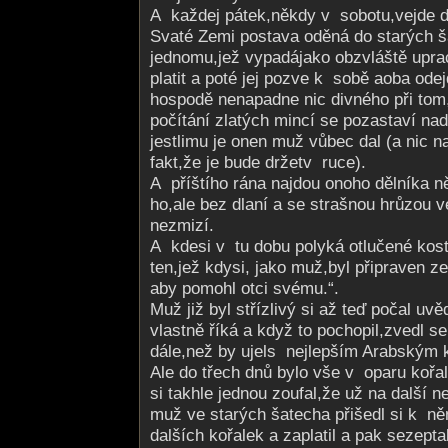
A každej pátek,někdy v sobotu,vejde 
Svaté Zemi postava oděná do starých š
jednomu,jež vypadájako obzvláště upra
platit a poté jej pozve k sobě aoba od
hospodě nenapadne nic divného při tom,
počítání zlatých mincí se pozastaví nad
jestlimu je onen muž vůbec dal (a nic 
fakt,že je bude držetv ruce).
A příštího rána najdou onoho dělníka n
ho,ale bez dlaní a se strašnou hrůzou ve
nezmizí.
A kdesi v tu dobu polyká otlučené kosti
ten,jež kdysi, jako muž,byl připraven ze
aby pomohl otci svému.“.
Muž již byl střízlivý si až teď počal uv
vlastně říká a když to pochopil,zvedl se
dále,než by ujels nejlepším Arabským
Ale do třech dnů bylo vše v oparu koř
si takhle jednou zoufal,že už na další 
muž ve starých šatecha přišedl si k n
dalších kořalek a zaplatil a pak sezept