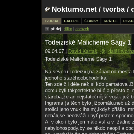
Nokturno.net
/
tvorba
/ 
TVORBA
GALERIE
ČLÁNKY
KRÁTCE
DISKU
přidej
:
dílko
|
obrázek
Todeiziské Malicherné Ságy 1
09.04.07 |
David Kartaš
,
@
,
další tvorb
Todeiziské Malicherné Ságy 1
Na severu Todeiziu,na západ od města 
jednoho staréhoobchodníka.
Ten zde žil déle než si kdo pamatoval.Bí
domu byli takperfektně bílé a přesto z 
staroba,že aninejstatečnější voják,jež 
Ingrama (a těch bylo jižpomálu,neb už 
stolici jeho vnuk Ihaim),ikdyž přišlio 
nebáli,se neodvážili byť prstem spočin
A v okolí bylo jen málo vsí a v žádné 
nebylohospody,by se nikdo neopil a obc