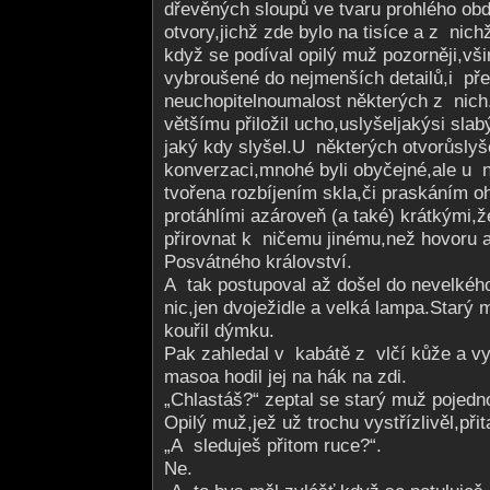
dřevěných sloupů ve tvaru prohlého o
otvory,jichž zde bylo na tisíce a z nich
když se podíval opilý muž pozorněji,vši
vybroušené do nejmenších detailů,i pře
neuchopitelnoumalost některých z nic
většímu přiložil ucho,uslyšeljakýsi slab
jaký kdy slyšel.U některých otvorůslyš
konverzaci,mnohé byli obyčejné,ale u 
tvořena rozbíjením skla,či praskáním o
protáhlími azároveň (a také) krátkými,ž
přirovnat k ničemu jinému,než hovoru a
Posvátného království.
A tak postupoval až došel do nevelkéh
nic,jen dvoježidle a velká lampa.Starý 
kouřil dýmku.
Pak zahledal v kabátě z vlčí kůže a v
masoa hodil jej na hák na zdi.
„Chlastáš?“ zeptal se starý muž pojedn
Opilý muž,jež už trochu vystřízlivěl,při­t
„A sleduješ přitom ruce?“.
Ne.