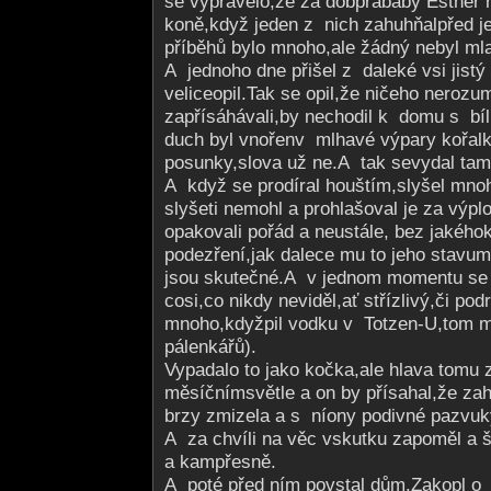
se vyprávělo,že za dobprabáby Esther ro
koně,když jeden z nich zahuhňalpřed 
příběhů bylo mnoho,ale žádný nebyl mlad
A jednoho dne přišel z daleké vsi jistý
veliceopil.Tak se opil,že ničeho nerozum
zapřísáhávali,by nechodil k domu s bíl
duch byl vnořenv mlhavé výpary kořal
posunky,slova už ne.A tak sevydal tam
A když se prodíral houštím,slyšel mno
slyšeti nemohl a prohlašoval je za výpl
opakovali pořád a neustále, bez jakéhok
podezření,jak dalece mu to jeho stavu
jsou skutečné.A v jednom momentu se
cosi,co nikdy neviděl,ať střízlivý,či pod
mnoho,kdyžpil vodku v Totzen-U,tom m
pálenkářů).
Vypadalo to jako kočka,ale hlava tomu zá
měsíčnímsvětle a on by přísahal,že zah
brzy zmizela a s níony podivné pazvuk
A za chvíli na věc vskutku zapoměl a š
a kampřesně.
A poté před ním povstal dům.Zakopl o 