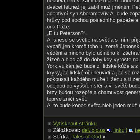
neudělá,neb si zamiluje moc.A bude sl
dvacet let,než jej zabil muž jménem Pe
adoptivní syn Aberamovův.A bude zop
hrůzy pod sochou posledního papeže a
ona fráze:
„E tu Peterson?“.
A snese se světlo na svět a s ním přij
vypaří,jen kromě toho u země Japonsk
vědění a mnoho bylo učiněno k záchra
žízeň a hlad,až do doby,kdy vyroste na
York,vulkán,jež bude z lidské kůže a z
krysy,jež lidské oči neuvidí a jež se ro
pokousají každého muže i ženu a ti z
odejdou do vyšších sfér a v světě bud
brzy budou rozepře a chamtivost generá
teprve zničí svět.
A to bude konec světa.Neb jeden muž ne
Vytisknout stránku
Záložkovat:
del.icio.us
,
linkuj!
,
ja
Sbírka:
Tales of God
»