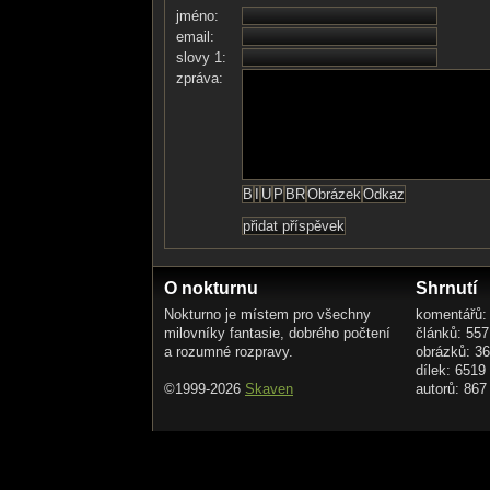
jméno:
email:
slovy 1:
zpráva:
O nokturnu
Shrnutí
Nokturno je místem pro všechny
komentářů:
milovníky fantasie, dobrého počtení
článků: 557
a rozumné rozpravy.
obrázků: 3
dílek: 6519
©1999-2026
Skaven
autorů: 867