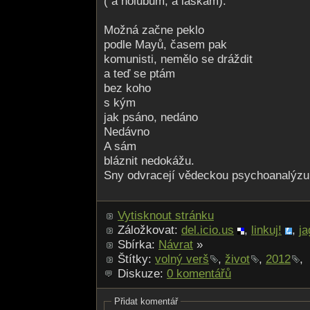
( a holubům, a láskám).
Možná začne peklo
podle Mayů, časem pak
komunisti, nemělo se dráždit
a teď se ptám
bez koho
s kým
jak psáno, nedáno
Nedávno
A sám
bláznit nedokážu.
Sny odvracejí vědeckou psychoanalýzu
Vytisknout stránku
Záložkovat:
del.icio.us
,
linkuj!
,
ja
Sbírka:
Návrat
»
Štítky:
volný verš
,
život
,
2012
,
Diskuze:
0 komentářů
Přidat komentář