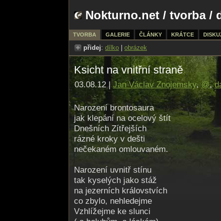
Nokturno.net
/
tvorba
/ 
TVORBA
GALERIE
ČLÁNKY
KRÁTCE
DISKU
přidej
:
dílko
|
obrázek
Ksicht na vnitřní straně
03.08.12 |
Jan Václav Znojemsky
,
@
,
d
Narození brontosaura
jak klepání na ocelový štít
Dnešních Zítřejších
rázné kroky v dešti
nečekaném omlouvaném.
Narození uvnitř stínu
tak kyselých jako stáž
na jezerních královstvích
co zbylo, nehledejme
Vzhlížejme ke slunci