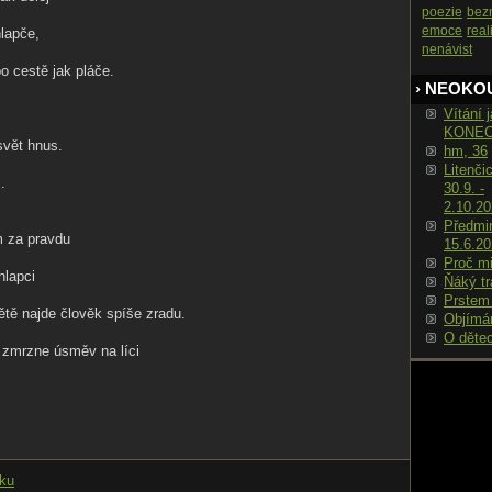
poezie
bez
emoce
real
lapče,
nenávist
o cestě jak pláče.
› NEOKO
Vítání j
KONE
svět hnus.
hm, 36
Litenči
.
30.9. -
2.10.2
Předmin
 za pravdu
15.6.2
Proč m
lapci
Ňáký tr
Prstem
tě najde člověk spíše zradu.
Objímá
O děte
 zmrzne úsměv na líci
nku