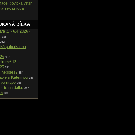
naděj
povídka
vztah
sex
ita
příroda
UKANÁ DÍLKA
ara 3. - 6.4.2026 -
C
253
362
cká pahorkatina
025
367
iturné 13. -
025
381
i nepíšeš?
384
able s Kateřinou
386
 po mapě
386
m tě na dálku
387
ch
388