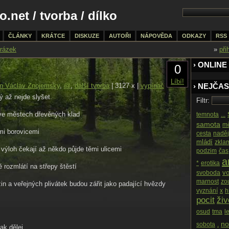
o.net
/
tvorba
/ dílko
ČLÁNKY
KRÁTCE
DISKUZE
AUTOŘI
NÁPOVĚDA
ODKAZY
RSS
rázek
»
při
› ONLINE
0
Líbí!
n Václav Znojemsky
,
@
,
další tvorba
| 3127 x |
vypínač
› NEJČAS
ý až nejde slyšet.
Filtr:
ve městech dřevěných klad
temnota
...
samota
m
mi borovicemi
cesta
nadě
mládí
zkla
výloh čekají až někdo půjde těmi ulicemi
podzim
čas
an
*
erotika
 rozmlátí na střepy štěstí
vo
svoboda
marnost
zou
in a veřejných plivátek budou zářit jako padající hvězdy
vyznání
x
h
pocit
živ
osud
tma
l
no
sobota
.
tak dělej