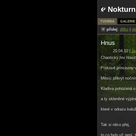
Nokturn
TVORBA
GALERIE
přidej
:
dílko
|
ob
Hnus
20.04.10 |
Ja
Chaotický řev hlasit
Pískové princezny 
Měsíc přikryt noční
Kladiva pohozená u 
a ty skleněné výplně
které v odrazu kaluž
Tak si něco přej,
to co bylo už není, 