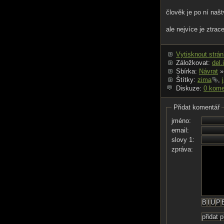
člověk je po ní naš
ale nejvíce je ztrac
Vytisknout strá
Záložkovat:
del.
Sbírka:
Návrat
»
Štítky:
zima
,
Diskuze:
0 kome
Přidat komentář
jméno:
email:
slovy 1:
zpráva: