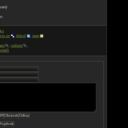
tvaný
en.
nku
icio.us
,
linkuj!
,
jagg
jaro
,
volnost
,
ntářů