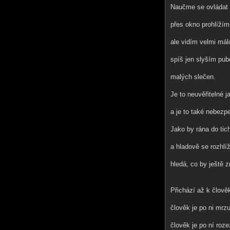
Naučme se ovládat 
přes okno prohlížím
ale vidím velmi mál
spíš jen slyším pub
malých slečen.
Je to neuvěřitelné 
a je to také nebezp
Jako by rána do tich
a hladově se rozhlíž
hledá, co by ještě z
Přichází až k člově
člověk je po ni mrzu
člověk je po ní roze