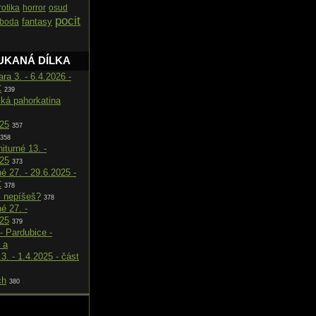
rotika
horror
osud
pocit
fantasy
oboda
UKANÁ DÍLKA
ara 3. - 6.4.2026 -
C
239
cká pahorkatina
025
357
358
iturné 13. -
025
373
né 27. - 29.6.2025 -
C
378
i nepíšeš?
378
né 27. -
025
379
- Pardubice -
 a
.3. - 1.4.2025 - část
ch
380