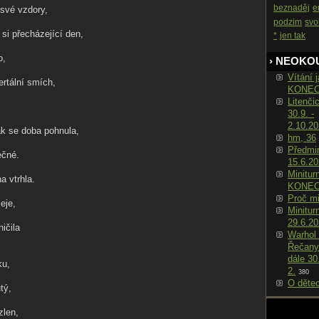
beznaděj
e
své vzdory,
podzim
sv
 si přecházející den,
*
jen tak
o,
› NEOKO
Vítání j
ertální smích,
KONE
Litenči
30.9. -
2.10.2
jak se doba pohnula,
hm, 36
Předmin
ečné.
15.6.2
Minitur
a vtrhla.
KONE
Proč m
eje,
Minitur
29.6.2
ničila
Warhol 
Řečany
dále 30
ku,
2.
380
O děte
tý,
zlen,