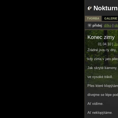
Nokturn
TVORBA
GALERIE
přidej
:
dílko
|
ob
Konec zimy
01.04.10 |
Ja
Zrádné jsou ty dny,
kdy zima v jaro pře
Jak skryté kameny,
ve vysoké trávě.
Přes které klopýtám
dívejme se lépe pod
Ať vidíme.
Ať neklopýtáme.