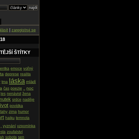
hlásit
|
zaregistruj se
 18
TĚJŠÍ ŠTÍTKY
voľný
entka
emoce
ta
deprese
realita
láska
mládí
y
tma
a
noc
čas
poezie
..
les
nenávist
žena
mutek
srdce
naděje
ivot
povídka
ztahy
zima
humor
rt
haiku
temnota
.
vyznání
vzpomínka
esta
zoufalství
tah
sobota
sen