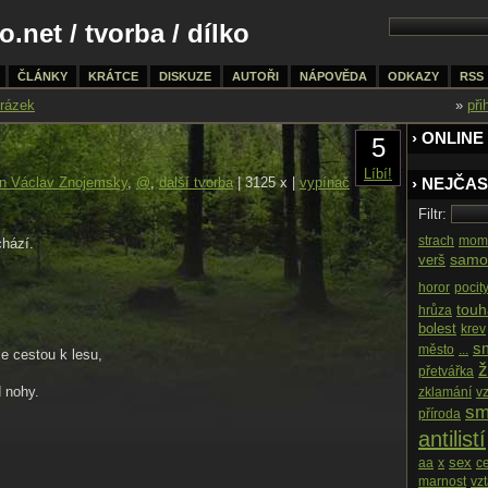
o.net
/
tvorba
/ dílko
ČLÁNKY
KRÁTCE
DISKUZE
AUTOŘI
NÁPOVĚDA
ODKAZY
RSS
rázek
»
při
› ONLINE
5
Líbí!
n Václav Znojemsky
,
@
,
další tvorba
| 3125 x |
vypínač
› NEJČAS
Filtr:
strach
mom
chází.
samo
verš
horor
pocit
touh
hrůza
bolest
krev
s
město
...
e cestou k lesu,
ž
přetvářka
 nohy.
zklamání
v
sm
příroda
antilistí
sex
aa
x
c
marnost
vz