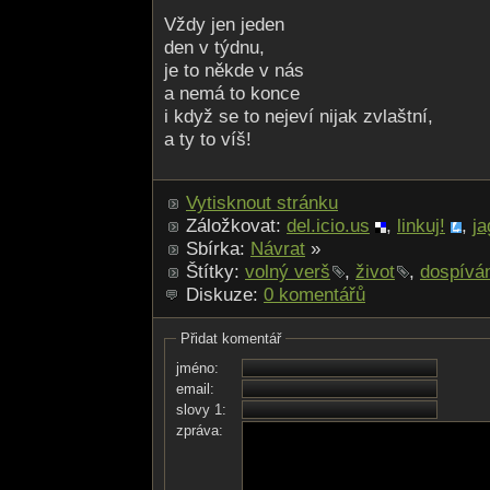
Vždy jen jeden
den v týdnu,
je to někde v nás
a nemá to konce
i když se to nejeví nijak zvlaštní,
a ty to víš!
Vytisknout stránku
Záložkovat:
del.icio.us
,
linkuj!
,
ja
Sbírka:
Návrat
»
Štítky:
volný verš
,
život
,
dospívá
Diskuze:
0 komentářů
Přidat komentář
jméno:
email:
slovy 1:
zpráva: