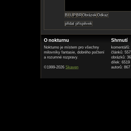
O nokturnu
Shrnutí
Nokturno je místem pro všechny
komentářů:
milovníky fantasie, dobrého počtení
článků: 557
a rozumné rozpravy.
obrázků: 3
dílek: 6519
©1999-2026
Skaven
autorů: 867