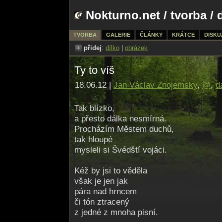
Nokturno.net
/
tvorba
/ 
TVORBA
GALERIE
ČLÁNKY
KRÁTCE
DISKU
přidej
:
dílko
|
obrázek
Ty to víš
18.06.12 |
Jan Václav Znojemsky
,
@
,
d
Tak blízko,
a přesto dálka nesmírná.
Procházím Městem duchů,
tak hloupé
mysleli si Švédští vojáci.
Kéž by jsi to věděla
však je jen jak
pára nad hrncem
či tón ztracený
z jedné z mnoha pisní.