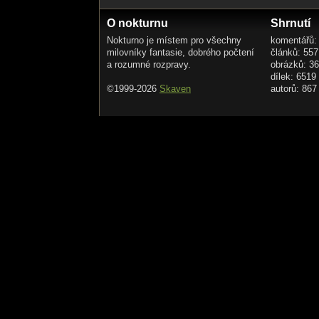
O nokturnu
Shrnutí
Nokturno je místem pro všechny
komentářů:
milovníky fantasie, dobrého počtení
článků: 557
a rozumné rozpravy.
obrázků: 3
dílek: 6519
©1999-2026
Skaven
autorů: 867