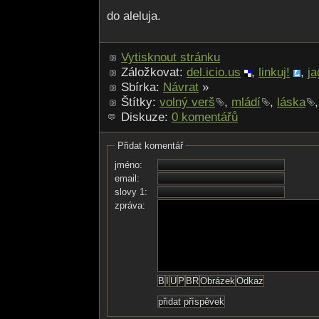
do aleluja.
Vytisknout stránku
Záložkovat:
del.icio.us
,
linkuj!
,
ja
Sbírka:
Návrat
»
Štítky:
volný verš
,
mládí
,
láska
,
Diskuze:
0 komentářů
Přidat komentář
jméno:
email:
slovy 1:
zpráva: