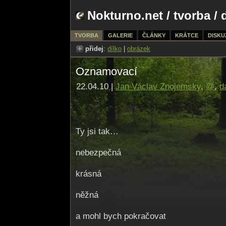
Nokturno.net
/
tvorba
/ 
TVORBA
GALERIE
ČLÁNKY
KRÁTCE
DISKU
přidej
:
dílko
|
obrázek
Oznamovací
22.04.10 |
Jan Václav Znojemsky
,
@
,
d
Ty jsi tak…
nebezpečná
krásná
něžná
a mohl bych pokračovat