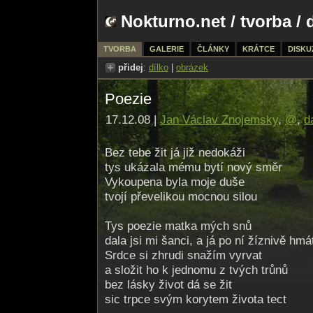
Nokturno.net
/
tvorba
/ 
TVORBA
GALERIE
ČLÁNKY
KRÁTCE
DISKU
přidej
:
dílko
|
obrázek
Poezie
17.12.08 |
Jan Václav Znojemsky
,
@
,
d
Bez tebe žit já již nedokáži
tys ukázala mému bytí nový směr
Vykoupena byla moje duše
tvojí převelikou mocnou silou
Tys poezie matka mých snů
dala jsi mi šanci, a já po ní žíznivě hmá
Srdce si zhrudi snažím vyrvat
a složit ho k jednomu z tvých trůnů
bez lásky život dá se žit
sic trpce svým korytem života tect