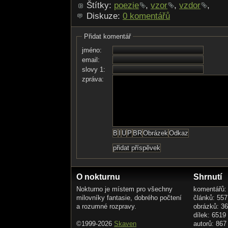
Štítky:
poezie
,
vzor
,
vzdor
,
Diskuze:
0 komentářů
Přidat komentář
jméno:
email:
slovy 1:
zpráva:
O nokturnu
Shrnutí
Nokturno je místem pro všechny
komentářů:
milovníky fantasie, dobrého počtení
článků: 557
a rozumné rozpravy.
obrázků: 3
dílek: 6519
©1999-2026
Skaven
autorů: 867