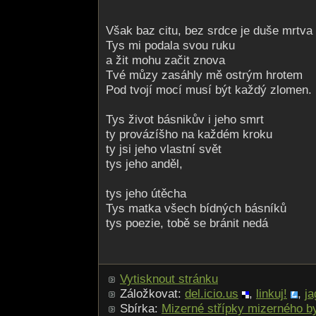
Však baz citu, bez srdce je duše mrtva
Tys mi podala svou ruku
a žit mohu začit znova
Tvé můzy zasáhly mě ostrým hrotem
Pod tvojí mocí musí být každý zlomen.
Tys život básnikův i jeho smrt
ty provázíšho na každém kroku
ty jsi jeho vlastní svět
tys jeho anděl,
tys jeho útěcha
Tys matka všech bídných básníků
tys poezie, tobě se bránit nedá
Vytisknout stránku
Záložkovat:
del.icio.us
,
linkuj!
,
ja
Sbírka:
Mizerné střípky mizerného by