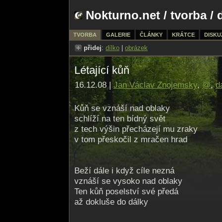
Nokturno.net
/
tvorba
/ 
TVORBA
GALERIE
ČLÁNKY
KRÁTCE
DISKU
přidej
:
dílko
|
obrázek
Létající kůň
16.12.08 |
Jan Václav Znojemsky
,
@
,
d
Kůň se vznáší nad oblaky
schlíží na ten bídný svět
z tech výšin přecházejí mu zraky
v tom přeskočil z mračen hrad
Beží dále i když cíle nezná
vznáší se vysoko nad oblaky
Ten kůň poselství své předá
až dokluše do dálky