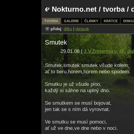
Nokturno.net
/
tvorba
/ 
TVORBA
GALERIE
ČLÁNKY
KRÁTCE
DISKU
přidej
:
dílko
|
obrázek
Smutek
29.01.08 |
J.V.Znojemsky
,
@
,
dal
Smutek,smutek smutek všude kolem,
ať to beru,horem,horem nebo spodem.
Smutku je už všude plno,
každý si sáhne na uplný dno.
Se smutkem se musí bojovat,
jen tak se s ním dá vyrovnat.
Ve smutku se musí pomoci,
ať už ve dne,ve dne nebo v noci.