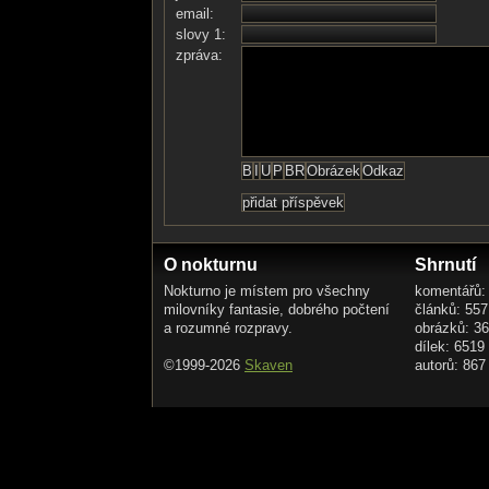
email:
slovy 1:
zpráva:
O nokturnu
Shrnutí
Nokturno je místem pro všechny
komentářů:
milovníky fantasie, dobrého počtení
článků: 557
a rozumné rozpravy.
obrázků: 3
dílek: 6519
©1999-2026
Skaven
autorů: 867