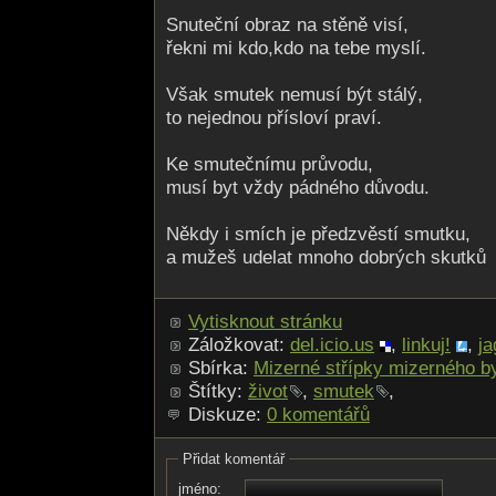
Snuteční obraz na stěně visí,
řekni mi kdo,kdo na tebe myslí.
Však smutek nemusí být stálý,
to nejednou přísloví praví.
Ke smutečnímu průvodu,
musí byt vždy pádného důvodu.
Někdy i smích je předzvěstí smutku,
a mužeš udelat mnoho dobrých skutků
Vytisknout stránku
Záložkovat:
del.icio.us
,
linkuj!
,
ja
Sbírka:
Mizerné střípky mizerného by
Štítky:
život
,
smutek
,
Diskuze:
0 komentářů
Přidat komentář
jméno: