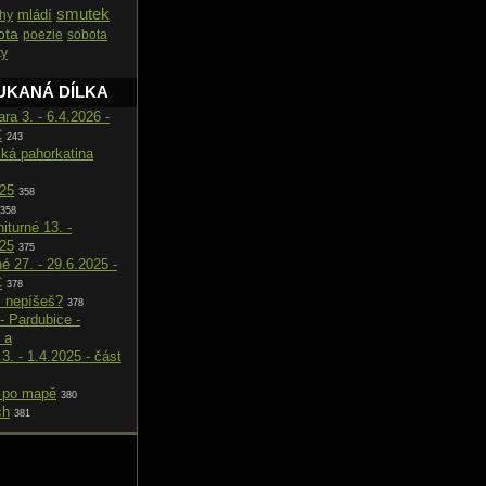
smutek
mládí
ahy
ota
poezie
sobota
ty
UKANÁ DÍLKA
ara 3. - 6.4.2026 -
C
243
cká pahorkatina
025
358
358
iturné 13. -
025
375
né 27. - 29.6.2025 -
C
378
i nepíšeš?
378
- Pardubice -
 a
.3. - 1.4.2025 - část
 po mapě
380
ch
381