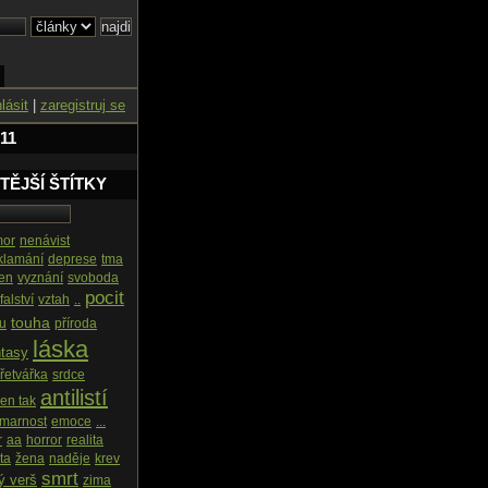
hlásit
|
zaregistruj se
11
TĚJŠÍ ŠTÍTKY
or
nenávist
klamání
deprese
tma
en
vyznání
svoboda
pocit
falství
vztah
..
touha
u
příroda
láska
ntasy
řetvářka
srdce
antilistí
jen tak
marnost
emoce
...
r
aa
horror
realita
ta
žena
naděje
krev
smrt
ý verš
zima