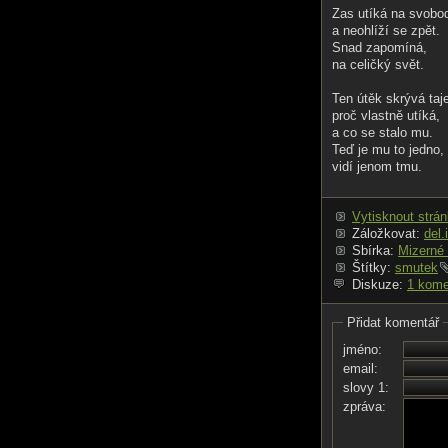
Zas utíká na svobo
a neohlíží se zpět.
Snad zapomíná,
na celičký svět.
Ten útěk skrývá taj
proč vlastně utíká,
a co se stalo mu.
Teď je mu to jedno,
vidí jenom tmu.
Vytisknout strá
Záložkovat:
del.
Sbírka:
Mizerné 
Štítky:
smutek
Diskuze:
1 kome
Přidat komentář
jméno:
email:
slovy 1:
zpráva: