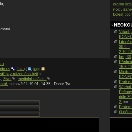
du,
erotika
vzt
noc
sam
.
bolest
poci
› NEOKO
emství,
Vítání j
KONE
Litenči
30.9. -
2.10.2
hm, 36
Předmin
nku
15.6.2
icio.us
,
linkuj!
,
jagg
Minitur
střípky mizerného bytí
»
KONE
,
život
,
mediální události
,
Proč m
ntář
, nejnovější: 19.01, 14:35 - Donar Tyr
Warhol 
Řečany
dále 30
2.
380
Prstem
O děte