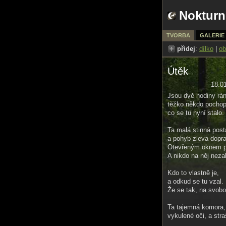
Nokturn
TVORBA
GALERIE
přidej
:
dílko
|
ob
Útěk
18.0
Jsou dvě hodiny rán
těžko někdo pochop
co se tu nyní stalo.
Ta malá stinná post
a pohyb zleva dopr
Otevřeným oknem pr
A nikdo na něj nezak
Kdo to vlastně je,
a odkud se tu vzal.
Že se tak, na svobo
Ta tajemná komora,
vykulené oči, a stra