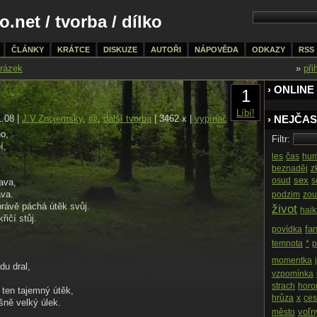
o.net
/
tvorba
/ dílko
ČLÁNKY
KRÁTCE
DISKUZE
AUTOŘI
NÁPOVĚDA
ODKAZY
RSS
rázek
»
při
› ONLINE 
1
Líbí!
1.08 |
J.V.Znojemsky
,
@
,
další tvorba
| 3462 x |
vypínač
› NEJČAS
o,
Filtr:
í,
les
čas
hum
beznaděj
z
sex
osud
s
ava,
ava.
podzim
zou
ávě páchá útěk svůj.
život
haik
řičí stůj.
fa
povídka
temnota
*
p
momentka
du dral,
vzpomínka
strach
horo
 ten tajemný útěk,
hrůza
x
ces
šně velký úlek.
voľn
město