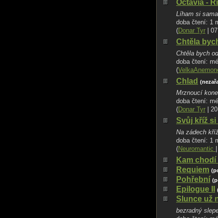
Octavia - 
Líham si sama
doba čtení: 1 
(
Donar Tyr
| 07
Chtěla bych
Chtěla bych od
doba čtení: m
(
VelkaAnemon
Chlad
(nezařa
Mrznoucí koneč
doba čtení: m
(
Donar Tyr
| 20
Svůj kříž s
Na zádech kříž
doba čtení: 1 
(
Neuromantic
Kam chodí 
Requiem
(p
Pohřební
(p
Epilogue II
Slunce už ne
bezradný slepe