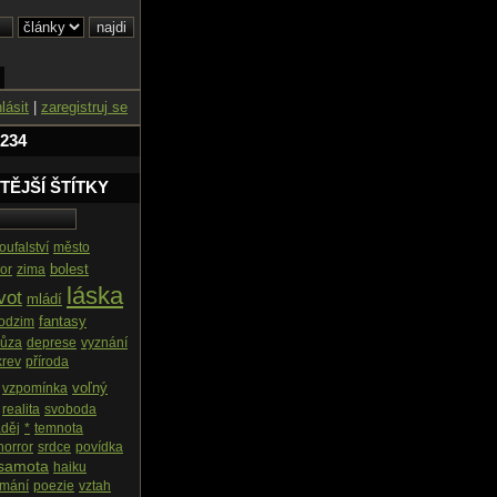
hlásit
|
zaregistruj se
 234
TĚJŠÍ ŠTÍTKY
oufalství
město
bolest
or
zima
láska
vot
mládí
fantasy
odzim
růza
deprese
vyznání
krev
příroda
voľný
vzpomínka
realita
svoboda
děj
*
temnota
horror
srdce
povídka
samota
haiku
amání
poezie
vztah