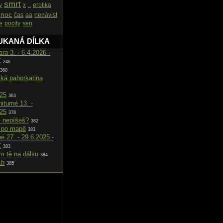
smrt
y
x
..
erotika
noc
čas
aa
nenávist
e
pocity
sen
UKANÁ DÍLKA
ara 3. - 6.4.2026 -
C
246
360
cká pahorkatina
025
363
iturné 13. -
025
378
i nepíšeš?
382
 po mapě
383
né 27. - 29.6.2025 -
C
383
m tě na dálku
384
ch
385