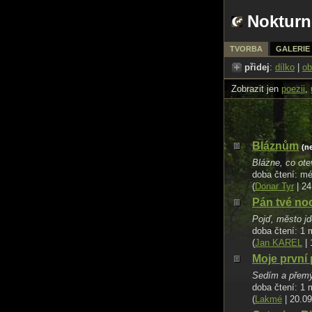
Nokturn
TVORBA
GALERIE
přidej
:
dílko
|
ob
Zobrazit jen
poezii
,
Bláznům
(n
Blázne, co ote
doba čtení: m
(
Donar Tyr
| 24
Pán tvé no
Pojď, město jde
doba čtení: 1 
(
Jan KAREL
| 
Moje první
Sedím a přemýš
doba čtení: 1 
(
Lakmé
| 20.09