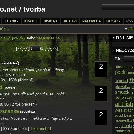
o.net
/
tvorba
ČLÁNKY
KRÁTCE
DISKUZE
AUTOŘI
NÁPOVĚDA
ODKAZY
RSS
rázek
»
při
› ONLINE
úvahy
,
povídky
nebo
nezařaditelné
.
[<<]-[<]
/2 [
>
]-[
>>
]
› NEJČAS
Filtr:
ezařaditelné)
2
horor
tma
z
víráš Velkou arkánu, počátek záhady- ...
pocit
hum
éně než minuta
ži
.09 |
1608
přečtení)
marnost
ci
přetvářka
p
(poezie)
2
smutek
h
 spát, tma ulice už pohltila, tak pojď...
les
jen tak
min.
antilistí
18.03 |
2794
přečtení)
verš
strach
 panenka
(povídka)
2
osud
bezna
lím. Ruce se mi neklidně míhají nad p...
momentka
min.
...
.
sobota
 |
2970
přečtení |
1 komentář
)
emoce
zkl