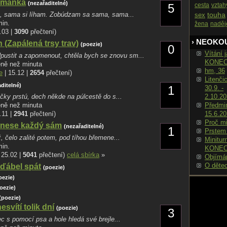
Rimanka
(nezařaditelné)
5
cesta
vztah
, sama si líham. Zobúdzam sa sama, sama...
touha
sex
min.
žena
naděj
.03 |
3090
přečtení)
› NEOKO
 (Zapálená trsy trav)
(poezie)
0
Vítání j
pustit a zapomenout, chtěla bych se znovu sm...
KONE
éně než minuta
hm, 36
e
| 15.12 |
2654
přečtení)
Litenči
ditelné)
1
30.9. -
ky prstú, dech někde na púlcestě do s...
2.10.2
éně než minuta
Předmin
.11 |
2941
přečtení)
15.6.2
Proč m
i nese každý sám
(nezařaditelné)
1
Prstem
, čelo zalité potem, pod tíhou břemene...
Minitur
min.
KONE
| 25.02 |
5041
přečtení)
celá sbírka
»
Objímá
O děte
ďábel spát
(poezie)
oezie)
oezie)
(poezie)
svítí tolik dní
(poezie)
3
c s pomocí psa a hole hledá své brejle...