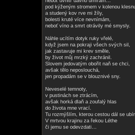
neboť uvnitř dávno umírám…
pod kýženým stromem v kolenou klesn
a studený kov rve mi žíly,
bolesti kruté více nevnímám,
neboť víno a smrt otrávily mé smysly.
Náhle ucítím dotyk ruky vřelé,
když jsem na pokraji všech svých sil,
jak zastavuje mi krev směle,
by život můj mrzký zachránil.
Slovem jedovatým obořit naň se chci,
avšak tělo neposlouchá,
jen propadám se v blouznivé sny.
Neveselé temnoty,
v pustinách se ztrácím,
avšak horká dlaň a zoufalý hlas
do života mne vrací.
Tu rozmýšlím, kterou cestou dál se ubír
V mrtvou krajinu za řekou Léthe
či jemu se odevzdati…