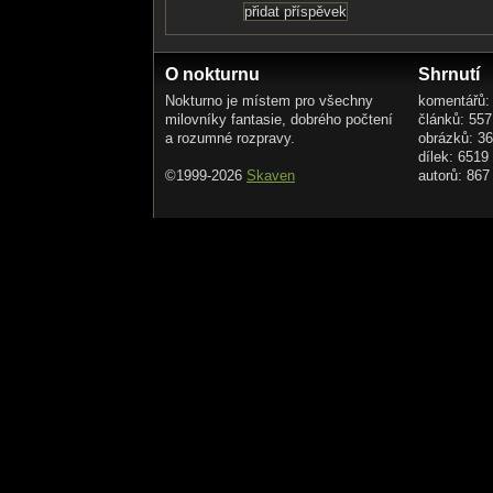
O nokturnu
Shrnutí
Nokturno je místem pro všechny
komentářů:
milovníky fantasie, dobrého počtení
článků: 557
a rozumné rozpravy.
obrázků: 3
dílek: 6519
©1999-2026
Skaven
autorů: 867