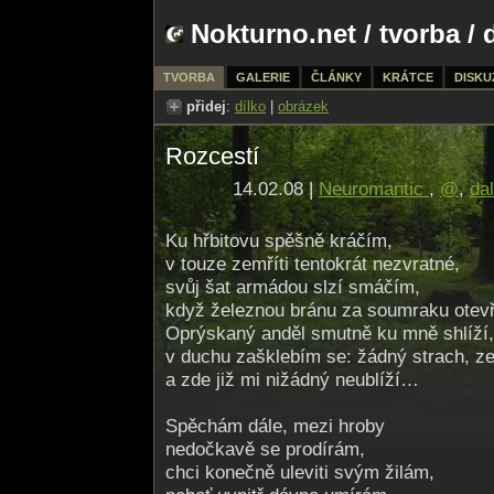
Nokturno.net
/
tvorba
/ 
TVORBA
GALERIE
ČLÁNKY
KRÁTCE
DISKU
přidej
:
dílko
|
obrázek
Rozcestí
14.02.08 |
Neuromantic
,
@
,
dal
Ku hřbitovu spěšně kráčím,
v touze zemříti tentokrát nezvratné,
svůj šat armádou slzí smáčím,
když železnou bránu za soumraku otevř
Oprýskaný anděl smutně ku mně shlíží,
v duchu zašklebím se: žádný strach, z
a zde již mi nižádný neublíží…
Spěchám dále, mezi hroby
nedočkavě se prodírám,
chci konečně uleviti svým žilám,