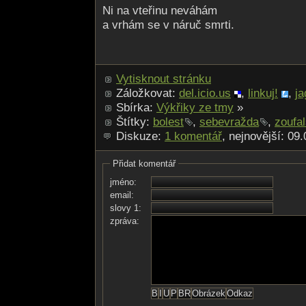
Ni na vteřinu neváhám
a vrhám se v náruč smrti.
Vytisknout stránku
Záložkovat:
del.icio.us
,
linkuj!
,
ja
Sbírka:
Výkřiky ze tmy
»
Štítky:
bolest
,
sebevražda
,
zoufal
Diskuze:
1 komentář
, nejnovější: 09
Přidat komentář
jméno:
email:
slovy 1:
zpráva: