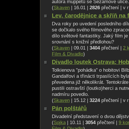
autora muppetů se Sezamové ulice.
(
Skaven
| 16.01 |
2826
přečtení | v 
Lev, čarodějnice a skříň na
Dva roky po uvedení posledního dílu
se dočkalo svého filmového zpraco
dílo světové fantastiky. Jaký film j
srovnání s knižní předlohou?
(
Skaven
| 09.01 |
3404
přečtení |
2 
Film & Divadlo
)
Divadlo loutek Ostrava: Hob
Tolkienova "pohádka" o hobitovi Bilb
Gandalfovi a třinácti trpaslících byl
převedena již několikrát. Tentokrát
pustili ostravští (loutko)herci a nutn
nadmíru povedlo.
(
Skaven
| 15.12 |
3224
přečtení | v 
Pán polštářů
Divadelní představení o dvou dějstv
(
Sojka
| 10.11 |
3054
přečtení |
9 ko
Film & Divadlo
)