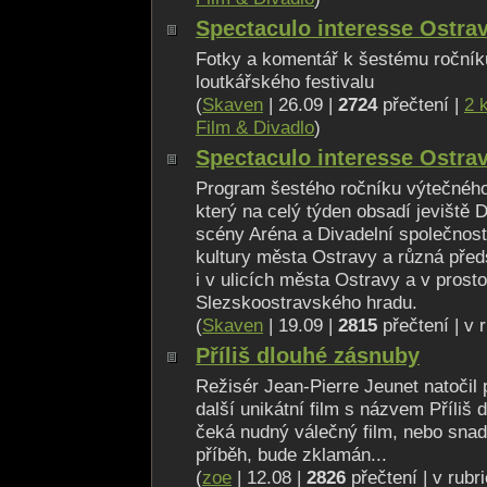
Spectaculo interesse Ostra
Fotky a komentář k šestému roční
loutkářského festivalu
(
Skaven
| 26.09 |
2724
přečtení |
2 
Film & Divadlo
)
Spectaculo interesse Ostra
Program šestého ročníku výtečného 
který na celý týden obsadí jeviště 
scény Aréna a Divadelní společnos
kultury města Ostravy a různá před
i v ulicích města Ostravy a v prost
Slezskoostravského hradu.
(
Skaven
| 19.09 |
2815
přečtení | v 
Příliš dlouhé zásnuby
Režisér Jean-Pierre Jeunet natočil
další unikátní film s názvem Příliš
čeká nudný válečný film, nebo snad
příběh, bude zklamán...
(
zoe
| 12.08 |
2826
přečtení | v rubr