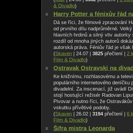
& Divadlo
)
Harry Potter a fénixův řád n
Dá se říci, že filmové zpracování Ha
od prvního dílu nadprůměrné. Velký
hlavních hrdinů a silný vliv autorky
rozdíl od mnoha jiných autorů dokáz
autorská práva. Féniův řád je však
(
Skaven
| 24.07 |
3825
přečtení |
2 
Film & Divadlo
)
Ostravak Ostravski na diva
Ke knižnímu, rozhlasovému a telev
populárního internetového deníčku 
divadelní. Za inscenací, již uvádí D
stojí hostující režisér Radovan Lip
Pivovar a nutno říci, že Ostravákův 
vskutku přívětivé podoby.
(
Skaven
| 26.02 |
3194
přečtení |
6 
Film & Divadlo
)
Šifra mistra Leonarda