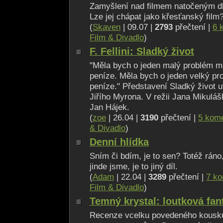
Zamyšlení nad filmem natočeným d
Lze jej chápat jako křesťanský film
(
Skaven
| 09.07 |
2793
přečtení |
6 
Film & Divadlo
)
F. Fellini: Sladký život
"Měla bych o jeden malý problém m
peníze. Měla bych o jeden velký pr
peníze." Představení Sladký život 
Jiřího Myrona. V režii Jana Mikulášk
Jan Hájek.
(
zoe
| 26.04 |
3190
přečtení |
5 kom
& Divadlo
)
Denní hlídka
Sním či bdím, je to sen? Totéž ráno,
jinde jsme, je to jiný díl.
(
Adam
| 22.04 |
3289
přečtení |
7 ko
Film & Divadlo
)
Temný krystal: loutková fan
Recenze vcelku povedeného kousk