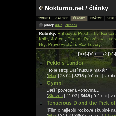
Nokturno.net
/
články
TVORBA
GALERIE
ČLÁNKY
KRÁTCE
DISKU
přidej
:
dílko
|
obrázek
Rubriky
:
Příhody & Procházky
,
Koncert
Knihy & čtení
,
Ostatní
,
Pozvánky
,
Hudb
Hry
,
Právě vychází
,
Roz hovory
,
[<<]-[<]
/2 [
>
]-
Peklo s Landou
"To je stroj! Drží hubu a maká!"
(
Max
| 28.04 |
3215
přečtení | v rub
Gympl
Další povedená vorlovina...
(
Skaven
| 21.02 |
3445
přečtení | v 
Tenacious D and the Pick of
"Film o nejlepší rockové skupině na
(
Max
| 24.08 |
3382
přečtení |
1 kom