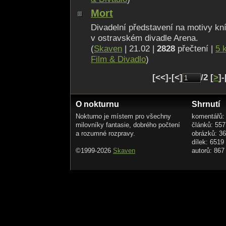
Mort
Divadelní představení na motivy kn
v ostravském divadle Arena.
(
Skaven
| 21.02 |
2828
přečtení |
5 
Film & Divadlo
)
[<<]-[<]
/2 [
>
]-
O nokturnu
Shrnutí
Nokturno je místem pro všechny
komentářů:
milovníky fantasie, dobrého počtení
článků: 557
a rozumné rozpravy.
obrázků: 3
dílek: 6519
©1999-2026
Skaven
autorů: 867