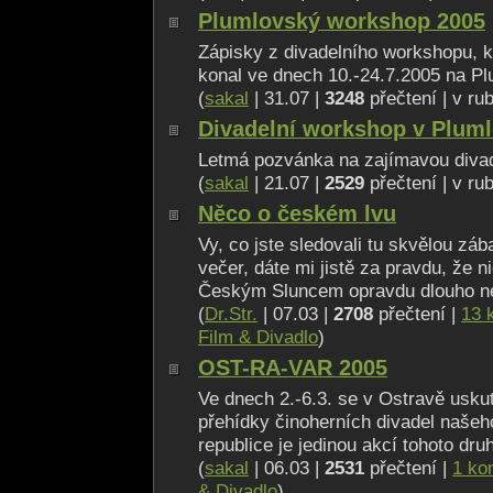
Plumlovský workshop 2005
Zápisky z divadelního workshopu, kt
konal ve dnech 10.-24.7.2005 na 
(
sakal
| 31.07 |
3248
přečtení | v ru
Divadelní workshop v Plum
Letmá pozvánka na zajímavou divade
(
sakal
| 21.07 |
2529
přečtení | v ru
Něco o českém lvu
Vy, co jste sledovali tu skvělou zá
večer, dáte mi jistě za pravdu, že n
Českým Sluncem opravdu dlouho ne
(
Dr.Str.
| 07.03 |
2708
přečtení |
13 
Film & Divadlo
)
OST-RA-VAR 2005
Ve dnech 2.-6.3. se v Ostravě uskute
přehídky činoherních divadel našeh
republice je jedinou akcí tohoto dru
(
sakal
| 06.03 |
2531
přečtení |
1 ko
& Divadlo
)